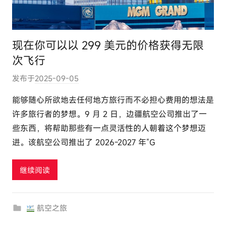
现在你可以以 299 美元的价格获得无限
次飞行
发布于
2025-09-05
作
者
能够随心所欲地去任何地方旅行而不必担心费用的想法是
:
许多旅行者的梦想。9 月 2 日，边疆航空公司推出了一
e
些东西，将帮助那些有一点灵活性的人朝着这个梦想迈
l
进。该航空公司推出了 2026-2027 年“G
u
t
继续阅读
o
u
r
航空之旅
c
o