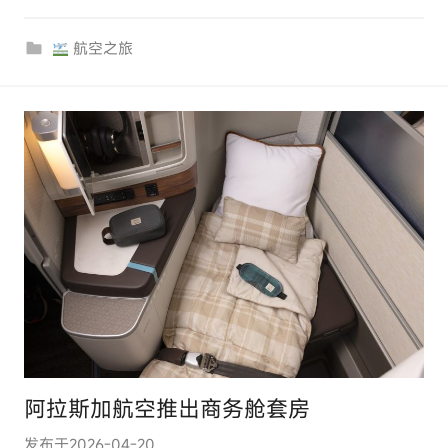
r
航空之旅
c
o
m
阿拉斯加航空推出商务舱套房
发布于
2026-04-20
作