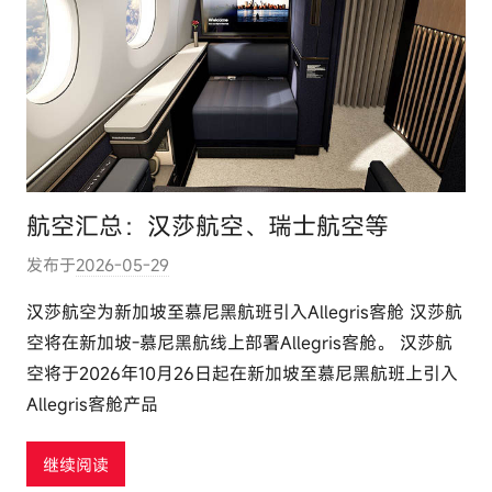
航空汇总：汉莎航空、瑞士航空等
发布于
2026-05-29
作
者
汉莎航空为新加坡至慕尼黑航班引入Allegris客舱 汉莎航
:
空将在新加坡-慕尼黑航线上部署Allegris客舱。 汉莎航
e
空将于2026年10月26日起在新加坡至慕尼黑航班上引入
l
Allegris客舱产品
u
t
继续阅读
o