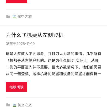
r
c
航空之旅
o
m
为什么飞机要从左侧登机
发布于
2025-11-10
作
者
这是大多数人不会思考，并且习以为常的事情。几乎所有
:
飞机都是从左侧登机的。这是为什么呢？ 实际上，从哪
e
一侧的平面进入并不重要。但大多数情况下，他们都需要
l
从同一侧登机，这样机场的配置和设备的设置才能保持一
u
t
继续阅读
o
u
r
航空之旅
c