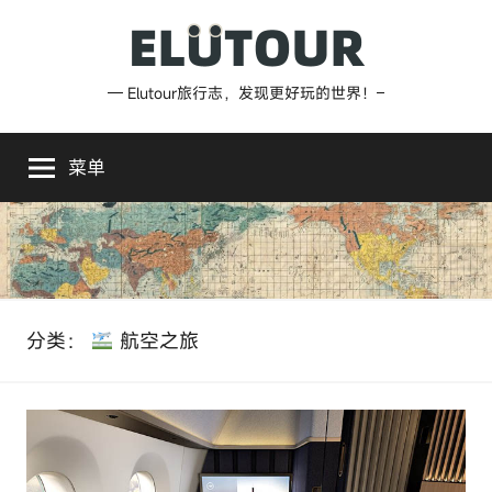
跳
至
内
Elutour
— Elutour旅行志，发现更好玩的世界！–
容
旅
菜单
行
志
分类：
航空之旅