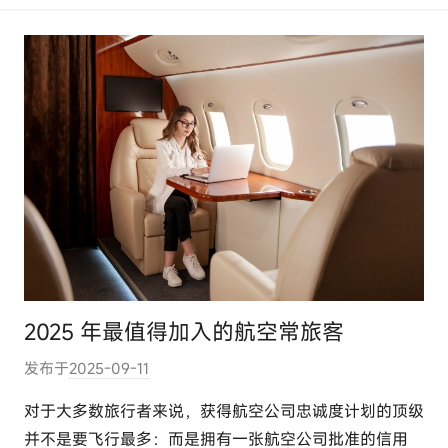
o
m
2025 年最值得加入的航空常旅客
发布于
2025-09-11
作
者
对于大多数旅行者来说，获得航空公司忠诚度计划的顶级
:
并不是要飞行最多：而是拥有一张航空公司批准的信用
e