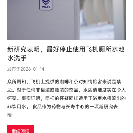
新研究表明，最好停止使用飞机厕所水池
水洗手
发布于
2026-01-14
作
者
众所周知，飞机上提供的咖啡和茶对知情旅客来说是禁
:
忌。对于任何非罐装或瓶装的饮品，水质清洁度实在令人
e
怀疑。事实证明，同样的怀疑同样适用于浴室水槽流出的
l
非饮用水。 食品作为药物与长寿中心的一项新研究表
u
明，
t
o
u
继续阅读