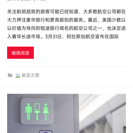
者
关注航班趋势的旅客可能已经知道，大多数航空公司都在
:
大力押注豪华旅行和更高级别的服务。最近，美国少数以
e
以价值为导向的短途旅行闻名的航空公司之一，也决定进
l
入奢华长途市场。3月31日，阿拉斯加航空宣布在国际
u
t
继续阅读
o
u
r
航空之旅
c
o
m