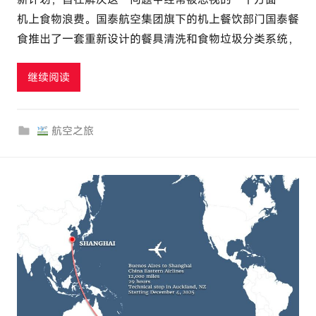
e
机上食物浪费。国泰航空集团旗下的机上餐饮部门国泰餐
l
食推出了一套重新设计的餐具清洗和食物垃圾分类系统，
u
t
继续阅读
o
u
r
航空之旅
c
o
m