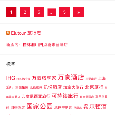
m
文
下
1
2
3
…
5
»
一
章
组
分
Elutour 旅行志
文
页
章
新酒店：桂林湘山四点喜来登酒店
标签
万豪酒店
IHG
万豪旅享家
上海
MSC地中海
三亚旅行
凯悦酒店
北京旅行
旅行
加拿大旅行
主题乐园
冰岛旅行
华
可持续旅行
印度尼西亚旅行
嘉年华邮
尔道夫酒店
喜来登酒店
国家公园
希尔顿酒
四季酒店
地球守护者
轮
巴厘岛