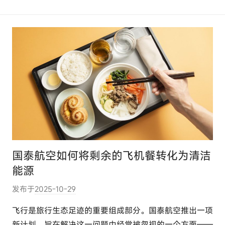
o
m
国泰航空如何将剩余的飞机餐转化为清洁
能源
发布于
2025-10-29
作
者
飞行是旅行生态足迹的重要组成部分。国泰航空推出一项
:
新计划，旨在解决这一问题中经常被忽视的一个方面——