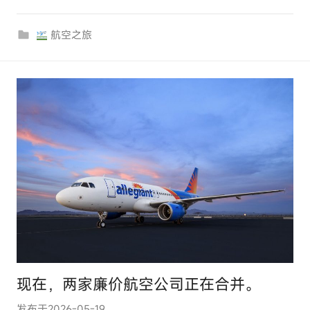
u
r
航空之旅
c
o
m
现在，两家廉价航空公司正在合并。
发布于
2026-05-19
作