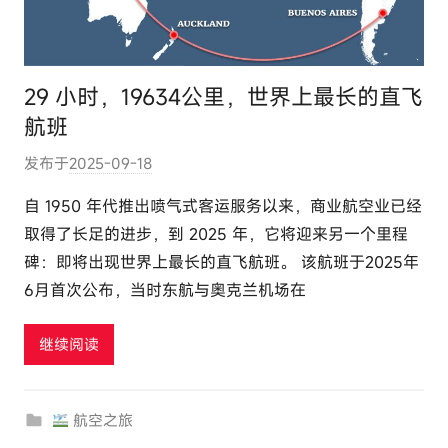
29 小时，19634公里，世界上最长的直飞
航班
发布于
2025-09-18
作
者
自 1950 年代推出喷气式客运服务以来，商业航空业已经
:
取得了长足的进步，到 2025 年，它将迎来另一个里程
e
碑：即将出现世界上最长的直飞航班。 该航班于2025年
l
6月首次公布，当时东航与奥克兰机场在
u
t
继续阅读
o
u
r
航空之旅
c