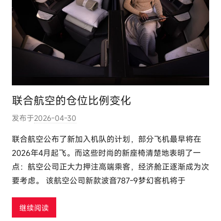
联合航空的仓位比例变化
发布于
2026-04-30
作
者
联合航空公布了新加入机队的计划，部分飞机最早将在
:
2026年4月起飞。而这些时尚的新座椅清楚地表明了一
e
点：航空公司正大力押注高端乘客，经济舱正逐渐成为次
l
要考虑。 该航空公司新款波音787-9梦幻客机将于
u
t
继续阅读
o
u