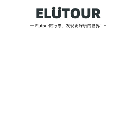
跳
至
内
Elutour
— Elutour旅行志，发现更好玩的世界！–
容
旅
行
志