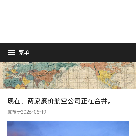
菜单
现在，两家廉价航空公司正在合并。
发布于
2026-05-19
作
者
:
e