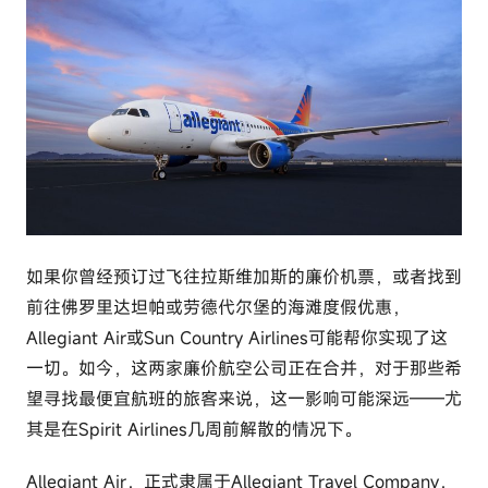
l
u
t
o
u
r
c
o
m
如果你曾经预订过飞往拉斯维加斯的廉价机票，或者找到
前往佛罗里达坦帕或劳德代尔堡的海滩度假优惠，
Allegiant Air或Sun Country Airlines可能帮你实现了这
一切。如今，这两家廉价航空公司正在合并，对于那些希
望寻找最便宜航班的旅客来说，这一影响可能深远——尤
其是在Spirit Airlines几周前解散的情况下。
Allegiant Air，正式隶属于Allegiant Travel Company，