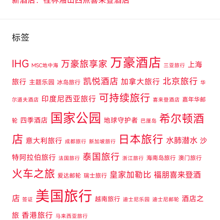
标签
万豪酒店
IHG
万豪旅享家
上海
MSC地中海
三亚旅行
凯悦酒店
北京旅行
旅行
加拿大旅行
主题乐园
冰岛旅行
华
可持续旅行
印度尼西亚旅行
嘉年华邮
尔道夫酒店
喜来登酒店
国家公园
希尔顿酒
四季酒店
地球守护者
轮
巴厘岛
店
日本旅行
水肺潜水
意大利旅行
沙
成都旅行
新加坡旅行
泰国旅行
特阿拉伯旅行
海南岛旅行
澳门旅行
法国旅行
浙江旅行
火车之旅
皇家加勒比
福朋喜来登酒
爱达邮轮
瑞士旅行
美国旅行
店
酒店之
越南旅行
签证
迪士尼乐园
迪士尼邮轮
旅
香港旅行
马来西亚旅行