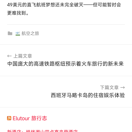
49美元的直飞航班梦想还未完全破灭——但可能暂时会
更难找到。
航空之旅
文
上篇文章
章
中国庞大的高速铁路枢纽预示着火车旅行的新未来
导
航
下篇文章
西班牙马略卡岛的住宿娱乐体验
Elutour 旅行志
新酒店：桂林湘山四点喜来登酒店