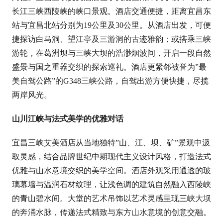
长江三峡西陵峡的峡口景观。酒店交通便捷，距离宜昌东
站与宜昌北站分别为19公里及30公里。从酒店出发，可便
捷探访白马洞、望江亭及三游洞的古迹雅韵；或搭乘三峡
游轮，在葛洲坝与三峡大坝的浩渺烟波间，开启一段自然
盛景与国之重器交织的探索巡礼。酒店更紧邻被誉为”最
美自驾公路”的G348三峡公路，自驾出游方便快捷，尽揽
两岸风光。
山川江峡与法式美学的优雅对话
宜昌三峡艾美酒店从当地独特”山、江、坝、矿”景观中汲
取灵感，结合品牌世纪中期现代主义设计风格，打造法式
优雅与山水意境交织的美学空间。酒店外观采用通透的玻
璃幕墙与温润石材纹理，让浅色调的建筑自然融入西陵峡
的青山碧水间。大堂的艺术吊饰以艺术灵感呈现三峡大坝
的奔涌水脉，传递法式精致与东方山水意境的创意交融。