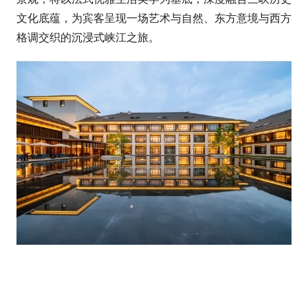
l
文化底蕴，为宾客呈现一场艺术与自然、东方意境与西方
u
格调交织的沉浸式峡江之旅。
t
o
u
r
c
o
m