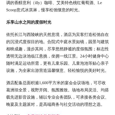
调的香醇意利（illy）咖啡、艾美特色桃红葡萄酒、Le
Scoop意式冰淇淋，慢享松弛惬意的时光。
乐享山水之间的度假时光
依托长江与西陵峡的天然意境，酒店为宾客打造松弛自在
的沉浸式度假目的地。合院式中庭水景如镜，园景与建筑
相映成趣，漫步其间，尽享悠然静谧的度假氛围；标志性
透明无边泳池临江悬挑，坐拥一线江景。24小时健身中心
随时满足运动所需，更有儿童乐园、儿童泡池等贴心亲子
设施，为全家出游营造温馨惬意、轻松愉悦的美好时光。
酒店配备总面积逾1,600平方米的宴会会议场地，可尽收
葛洲坝全景，视野开阔、氛围雅致。场地布局灵活、均搭
载先进影音设施，辅以专业会务团队，可承接各类会议、
晚宴及主题派对，是高端商务与社交活动的理想之选。