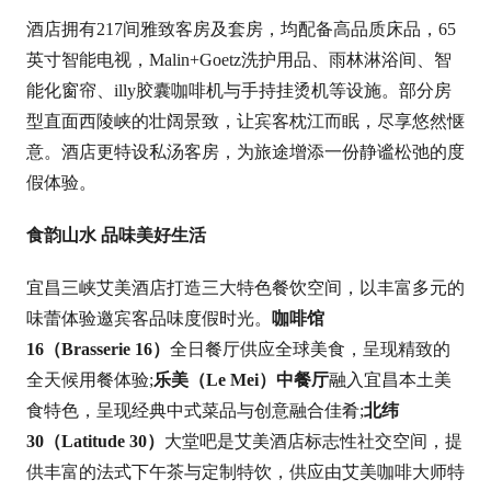
酒店拥有217间雅致客房及套房，均配备高品质床品，65
英寸智能电视，Malin+Goetz洗护用品、雨林淋浴间、智
能化窗帘、illy胶囊咖啡机与手持挂烫机等设施。部分房
型直面西陵峡的壮阔景致，让宾客枕江而眠，尽享悠然惬
意。酒店更特设私汤客房，为旅途增添一份静谧松弛的度
假体验。
食韵山水 品味美好生活
宜昌三峡艾美酒店打造三大特色餐饮空间，以丰富多元的
味蕾体验邀宾客品味度假时光。
咖啡馆
16（
Brasserie
16）
全日餐厅供应全球美食，呈现精致的
全天候用餐体验;
乐美（
Le Mei
）中餐厅
融入宜昌本土美
食特色，呈现经典中式菜品与创意融合佳肴;
北纬
30（
Latitude
30）
大堂吧是艾美酒店标志性社交空间，提
供丰富的法式下午茶与定制特饮，供应由艾美咖啡大师特