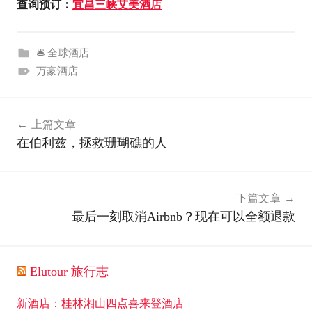
查询预订：
宜昌三峡艾美酒店
🛎 全球酒店
万豪酒店
文
上篇文章
章
在伯利兹，拯救珊瑚礁的人
导
航
下篇文章
最后一刻取消Airbnb？现在可以全额退款
Elutour 旅行志
新酒店：桂林湘山四点喜来登酒店