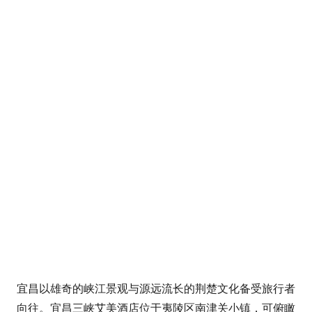
宜昌以雄奇的峡江景观与源远流长的荆楚文化备受旅行者
向往。宜昌三峡艾美酒店位于夷陵区南津关小镇，可俯瞰