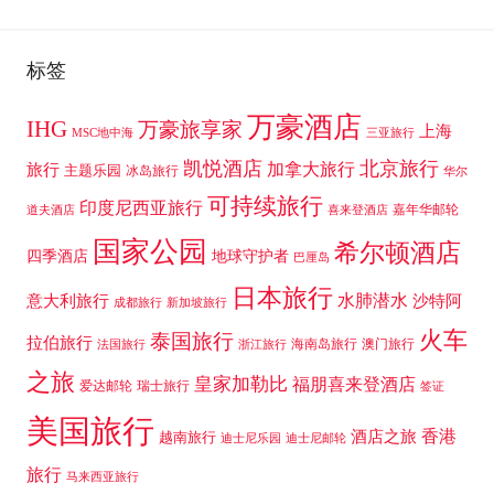
标签
万豪酒店
IHG
万豪旅享家
上海
MSC地中海
三亚旅行
凯悦酒店
北京旅行
加拿大旅行
旅行
主题乐园
冰岛旅行
华尔
可持续旅行
印度尼西亚旅行
嘉年华邮轮
道夫酒店
喜来登酒店
国家公园
希尔顿酒店
四季酒店
地球守护者
巴厘岛
日本旅行
水肺潜水
意大利旅行
沙特阿
成都旅行
新加坡旅行
火车
泰国旅行
拉伯旅行
海南岛旅行
澳门旅行
法国旅行
浙江旅行
之旅
皇家加勒比
福朋喜来登酒店
爱达邮轮
瑞士旅行
签证
美国旅行
香港
酒店之旅
越南旅行
迪士尼乐园
迪士尼邮轮
旅行
马来西亚旅行