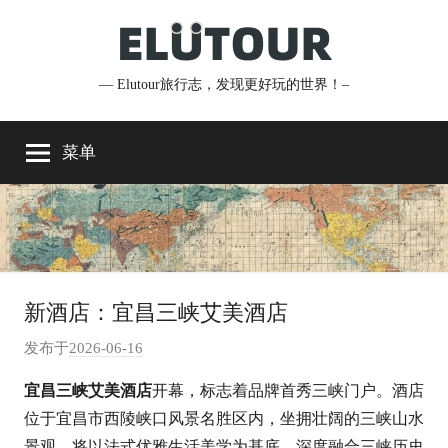
跳
至
内
— Elutour旅行志，发现更好玩的世界！–
Elutour
容
旅
菜单
行
志
新酒店：宜昌三峡艾美酒店
发布于
2026-06-16
作
者
宜昌三峡艾美酒店
开幕，标志着品牌首秀三峡门户。酒店
:
位于宜昌市西陵峡口风景名胜区内，坐拥壮阔的三峡山水
e
景观，将以法式优雅生活美学为基底，深度融合三峡历史