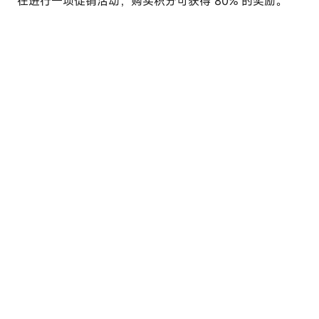
在进行一项促销活动，
购买积分可获得 80% 的奖励
。
e
l
u
t
o
u
r
c
o
m