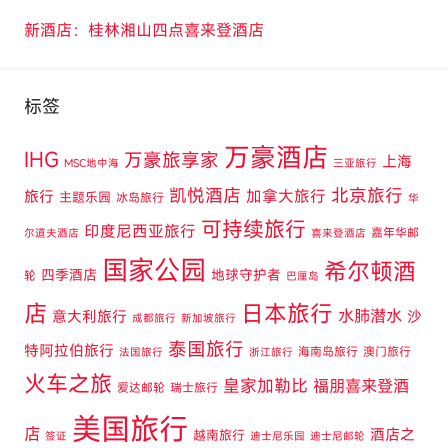
新酒店：桂林湘山四点喜来登酒店
标签
万豪酒店
IHG
万豪旅享家
上海
MSC地中海
三亚旅行
凯悦酒店
北京旅行
旅行
加拿大旅行
主题乐园
冰岛旅行
华
可持续旅行
印度尼西亚旅行
嘉年华邮
尔道夫酒店
喜来登酒店
国家公园
希尔顿酒
四季酒店
地球守护者
轮
巴厘岛
店
日本旅行
水肺潜水
意大利旅行
沙
成都旅行
新加坡旅行
泰国旅行
特阿拉伯旅行
海南岛旅行
澳门旅行
法国旅行
浙江旅行
火车之旅
皇家加勒比
福朋喜来登酒
爱达邮轮
瑞士旅行
美国旅行
店
酒店之
越南旅行
签证
迪士尼乐园
迪士尼邮轮