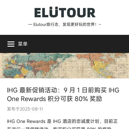
跳
至
内
Elutour
— Elutour旅行志，发现更好玩的世界！–
容
旅
菜单
行
志
IHG 最新促销活动：9 月 1 日前购买 IHG
One Rewards 积分可获 80% 奖励
发布于
2023-08-11
作
者
IHG One Rewards 是 IHG 酒店的忠​​诚度计划，目前正
: