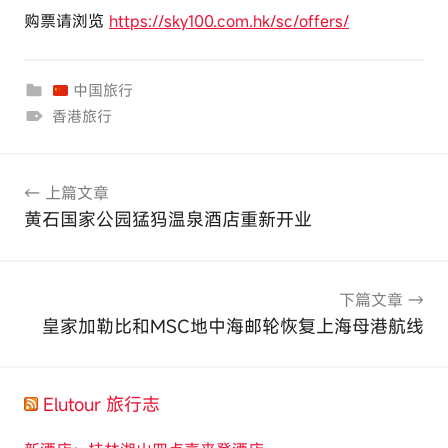
购票请浏览
https://sky100.com.hk/sc/offers/
中国旅行
香港旅行
文
上篇文章
章
黄石国家公园猛犸温泉酒店重新开业
导
航
下篇文章
皇家加勒比和MSC地中海邮轮恢复上海母港航线
Elutour 旅行志