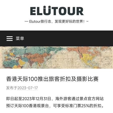
跳
至
内
Elutour
— Elutour旅行志，发现更好玩的世界！–
容
旅
菜单
行
志
香港天际100推出旅客折扣及摄影比赛
发布于
2023-07-17
作
者
即日起至2023年12月31日，海外游客通过景点官方网站
:
预订天际100香港观景台，可享受标准门票25%的折扣。
e