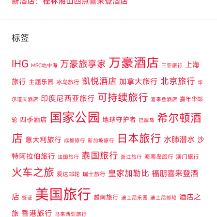
新酒店：桂林湘山四点喜来登酒店
标签
万豪酒店
IHG
万豪旅享家
上海
MSC地中海
三亚旅行
凯悦酒店
北京旅行
旅行
加拿大旅行
主题乐园
冰岛旅行
华
可持续旅行
印度尼西亚旅行
嘉年华邮
尔道夫酒店
喜来登酒店
国家公园
希尔顿酒
四季酒店
地球守护者
轮
巴厘岛
店
日本旅行
水肺潜水
意大利旅行
沙
成都旅行
新加坡旅行
泰国旅行
特阿拉伯旅行
海南岛旅行
澳门旅行
法国旅行
浙江旅行
火车之旅
皇家加勒比
福朋喜来登酒
爱达邮轮
瑞士旅行
美国旅行
店
酒店之
越南旅行
签证
迪士尼乐园
迪士尼邮轮
旅
香港旅行
马来西亚旅行