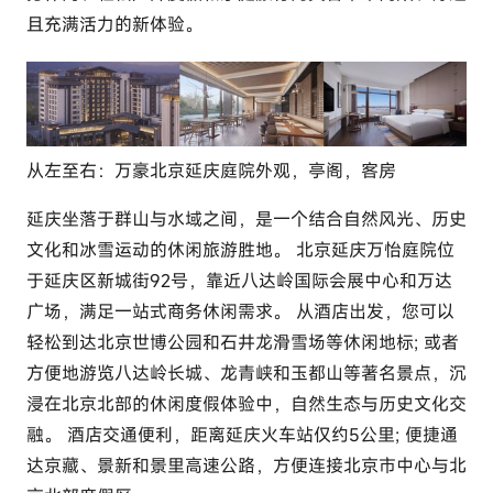
c
且充满活力的新体验。
o
m
从左至右：万豪北京延庆庭院外观，亭阁，客房
延庆坐落于群山与水域之间，是一个结合自然风光、历史
文化和冰雪运动的休闲旅游胜地。 北京延庆万怡庭院位
于延庆区新城街92号，靠近八达岭国际会展中心和万达
广场，满足一站式商务休闲需求。 从酒店出发，您可以
轻松到达北京世博公园和石井龙滑雪场等休闲地标; 或者
方便地游览八达岭长城、龙青峡和玉都山等著名景点，沉
浸在北京北部的休闲度假体验中，自然生态与历史文化交
融。 酒店交通便利，距离延庆火车站仅约5公里; 便捷通
达京藏、景新和景里高速公路，方便连接北京市中心与北