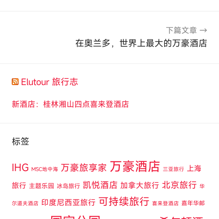
导
航
下篇文章
在奥兰多，世界上最大的万豪酒店
Elutour 旅行志
新酒店：桂林湘山四点喜来登酒店
标签
万豪酒店
IHG
万豪旅享家
上海
MSC地中海
三亚旅行
凯悦酒店
北京旅行
旅行
加拿大旅行
主题乐园
冰岛旅行
华
可持续旅行
印度尼西亚旅行
嘉年华邮
尔道夫酒店
喜来登酒店