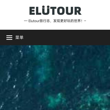
跳
至
内
Elutour
— Elutour旅行志，发现更好玩的世界！–
容
旅
菜单
行
志