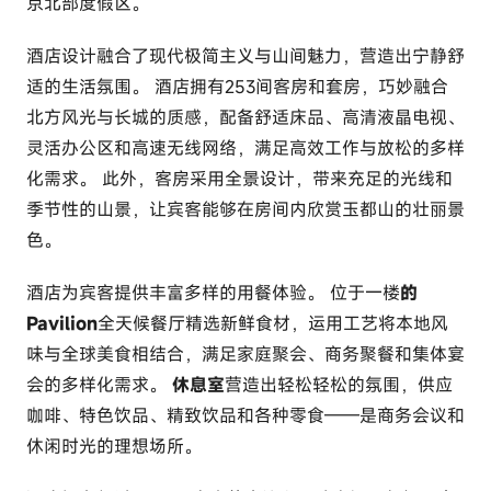
京北部度假区。
酒店设计融合了现代极简主义与山间魅力，营造出宁静舒
适的生活氛围。 酒店拥有253间客房和套房，巧妙融合
北方风光与长城的质感，配备舒适床品、高清液晶电视、
灵活办公区和高速无线网络，满足高效工作与放松的多样
化需求。 此外，客房采用全景设计，带来充足的光线和
季节性的山景，让宾客能够在房间内欣赏玉都山的壮丽景
色。
酒店为宾客提供丰富多样的用餐体验。 位于一楼
的
Pavilion
全天候餐厅精选新鲜食材，运用工艺将本地风
味与全球美食相结合，满足家庭聚会、商务聚餐和集体宴
会的多样化需求。
休息室
营造出轻松轻松的氛围，供应
咖啡、特色饮品、精致饮品和各种零食——是商务会议和
休闲时光的理想场所。