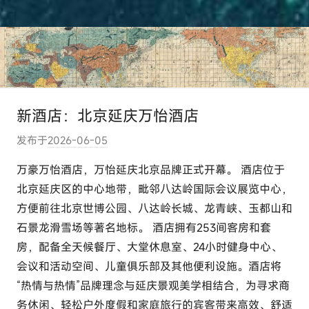
新酒店：北京延庆万怡酒店
发布于
2026-06-05
作
者
万豪万怡酒店，万怡延庆北京品牌正式开幕。 酒店位于
:
北京延庆区的中心地带，毗邻八达岭国际会议展览中心，
e
方便前往北京世博公园、八达岭长城、龙青峡、玉都山和
l
石景龙滑雪场等著名地标。 酒店拥有253间客房和套
u
房，配备全天候餐厅、大堂休息室、24小时健身中心、
t
会议和活动空间、儿童俱乐部及其他便利设施。酒店将
o
u
“热情与热情”品牌理念与延庆景观美学相结合，为寻求商
r
务休闲、轻松户外度假和家庭旅行的宾客带来高效、舒适