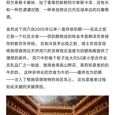
阿尔卑斯卡塞块、加了香草的新鲜阿尔卑斯卡泽，还有水
和一杯的
查塞拉
酒，一种来自附近日内瓦湖岸边的白葡萄
酒。
虽然这个洞穴自2005年以来一直存放奶酪——在此之前
它是一个社区水库——但奶酪熟成的炼金术是赖泽负责保
存的数百年传统。 在制冷技术出现之前，瑞士农民发现
格施塔德周边天然洞穴的凉爽恒定温度为奶酪陈酿提供了
理想的条件。 洞穴中的每个轮子由大约50家小型合作会
员乳品厂之一制造，使用食用高山野花、草药和草类的奶
牛的奶。 这种多样化的饮食为牛奶——最终也为奶酪
——注入了格施塔德独特的地区风土。 这也是衰老过程
如此关键的关键原因。