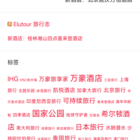
Elutour 旅行志
新酒店：桂林湘山四点喜来登酒店
标签
万豪酒店
IHG
万豪旅享家
上海
MSC地中海
三亚旅行
凯悦酒店
北京旅行
旅行
加拿大旅行
主题乐园
冰岛旅行
华
可持续旅行
印度尼西亚旅行
嘉年华邮
尔道夫酒店
喜来登酒店
国家公园
希尔顿酒
四季酒店
地球守护者
轮
巴厘岛
店
日本旅行
水肺潜水
意大利旅行
沙
成都旅行
新加坡旅行
泰国旅行
特阿拉伯旅行
海南岛旅行
澳门旅行
法国旅行
浙江旅行