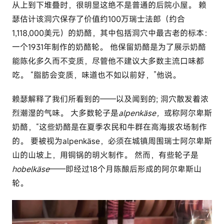
从上到下堆叠时，很明显这绝不是普通的后院小屋。 赖
瑟估计该洞穴保存了价值约100万瑞士法郎（约合
1,118,000美元）的奶酪，其中包括洞穴中最古老的标本：
一个1931年制作的奶酪轮。 他保留奶酪是为了展示奶酪
能陈化多久而不变质，尽管他不建议大多数主流口味都
吃。 “脂肪会变质，味道也不如以前好，”他说。
赖瑟解释了我们所看到的——以及闻到的; 洞穴散发着浓
烈潮湿的气味。 大多数轮子是
alpenkäse，
或称阿尔卑斯
奶酪，“这些奶酪是在夏季农民和牛群在高海拔农场制作
的。 要被视为alpenkäse，必须在城镇周围瑞士阿尔卑斯
山的山坡上，用铜锅的明火制作。 然而，有些轮子是
hobelkäse
——即经过18个月陈酿后形成的阿尔卑斯山
轮。