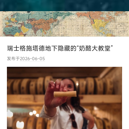
瑞士格施塔德地下隐藏的“奶酪大教堂”
发布于
2026-06-05
作
者
:
e
l
u
t
o
u
r