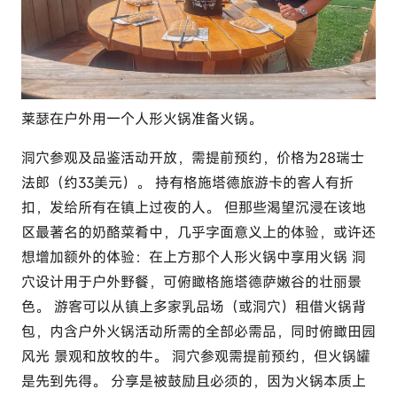
莱瑟在户外用一个人形火锅准备火锅。
洞穴参观及品鉴活动开放，需提前预约，价格为28瑞士
法郎（约33美元）。 持有格施塔德旅游卡的客人有折
扣，发给所有在镇上过夜的人。 但那些渴望沉浸在该地
区最著名的奶酪菜肴中，几乎字面意义上的体验，或许还
想增加额外的体验：在上方那个人形火锅中享用火锅 洞
穴设计用于户外野餐，可俯瞰格施塔德萨嫩谷的壮丽景
色。 游客可以从镇上多家乳品场（或洞穴）租借火锅背
包，内含户外火锅活动所需的全部必需品，同时俯瞰田园
风光 景观和放牧的牛。 洞穴参观需提前预约，但火锅罐
是先到先得。 分享是被鼓励且必须的，因为火锅本质上