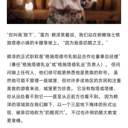
c
o
m
“你叫我’陛下’，”雷内·赖泽笑着说，我们站在俯瞰瑞士格
施塔德小镇的半腰草坡上。 “因为我是奶酪之王。”
赖泽的正式职称是“格施塔德市乳制品合作社董事总经理”
（兼任“格施塔德乳业”或“格施塔德乳业”负责人）。 但问
问镇上任何人，他们很可能更熟悉他是贵族的称号。 虽
然他可能不管理一座城堡，但对许多该地区的农民和注重
美食的游客来说，城堡更为珍贵。 它没有炮塔或塔楼，
你从远处看不到它——甚至从正前方也看不到。 因为赖
泽的领域就在我们脚下，以一个三层地下掩体的形式出
现，被亲切地称为“奶酪洞穴”。 不过也许用奶酪大教堂
更准确。