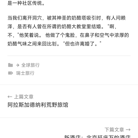
是一种社区传统。
当我们离开洞穴，被其神圣的奶酪塔吸引时，有人问赖
泽，是否有人曾在所谓的奶酪大教堂里结婚。 “啊，
不，”他笑着说。 他做了个鬼脸，在鼻子和空气中浓厚的
奶酪气味之间来回比划。 “但也许离婚了。”
✈ 全球旅行
瑞士旅行
文
上篇文章
章
阿拉斯加德纳利荒野旅馆
导
航
下篇文章
新酒店：北京延庆万怡酒店