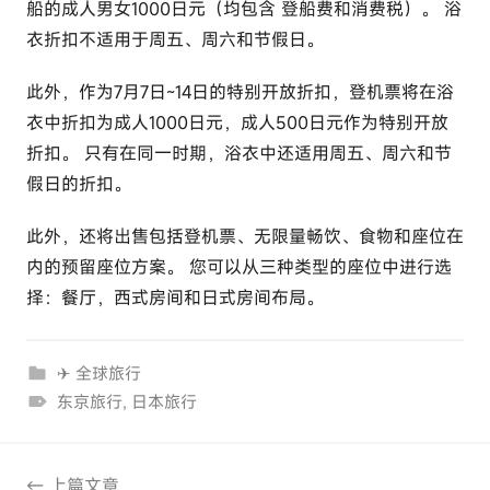
船的成人男女
1000
日元（均包含
登船费和消费税）。 浴
衣折扣不适用于周五、周六和节假日。
此外，作为7月7日~14日的特别开放折扣，登机票将在浴
衣中折扣为成人1000日元，成人500日元作为特别开放
折扣。 只有在同一时期，浴衣中还适用周五、周六和节
假日的折扣。
此外，还将出售包括登机票、无限量畅饮、食物和座位在
内的预留座位方案。 您可以从
三种
类型的座位中进行选
择：餐厅，西式房间和日式房间布局。
✈ 全球旅行
东京旅行
,
日本旅行
文
上篇文章