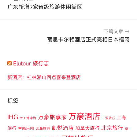
章
广东新增9家省级旅游休闲街区
导
航
下篇文章
丽思卡尔顿酒店正式亮相日本福冈
Elutour 旅行志
新酒店：桂林湘山四点喜来登酒店
标签
万豪酒店
IHG
万豪旅享家
上海
MSC地中海
三亚旅行
凯悦酒店
北京旅行
旅行
加拿大旅行
主题乐园
冰岛旅行
华