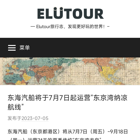
跳
至
内
Elutour
— Elutour旅行志，发现更好玩的世界！–
容
旅
菜单
行
志
东海汽船将于7月7日起运营“东京湾纳凉
航线”
发布于
2023-07-05
作
者
东海汽船（东京都港区）将从7月7日（周五）~9月18日
: