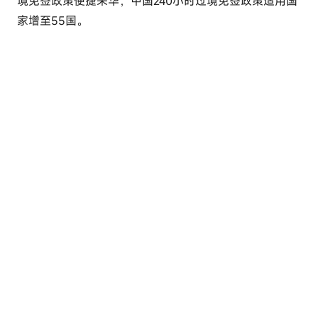
境免签政策便捷来华，中国240小时过境免签政策适用国
e
家增至55国。
l
u
t
o
u
r
c
o
m