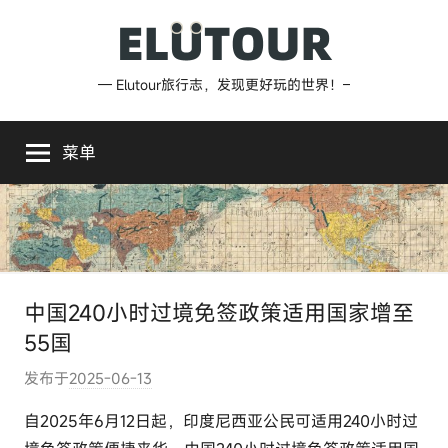
跳
至
内
Elutour
— Elutour旅行志，发现更好玩的世界！–
容
旅
菜单
行
志
中国240小时过境免签政策适用国家增至
55国
发布于
2025-06-13
作
者
自2025年6月12日起，印度尼西亚公民可适用240小时过
: