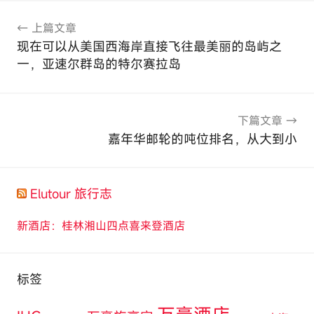
文
上篇文章
章
现在可以从美国西海岸直接飞往最美丽的岛屿之
导
一，亚速尔群岛的特尔赛拉岛
航
下篇文章
嘉年华邮轮的吨位排名，从大到小
Elutour 旅行志
新酒店：桂林湘山四点喜来登酒店
标签