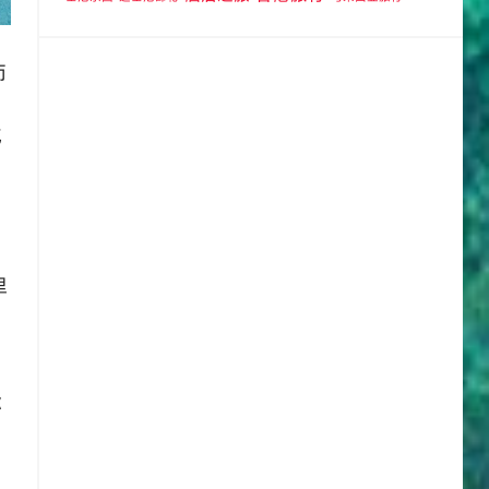
而
气
里
你