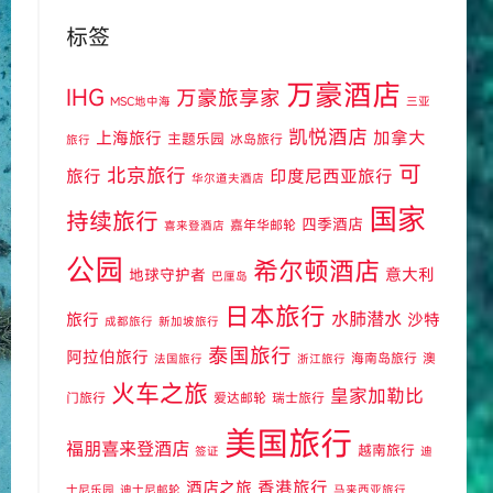
标签
万豪酒店
IHG
万豪旅享家
MSC地中海
三亚
凯悦酒店
上海旅行
加拿大
主题乐园
冰岛旅行
旅行
可
北京旅行
旅行
印度尼西亚旅行
华尔道夫酒店
国家
持续旅行
四季酒店
嘉年华邮轮
喜来登酒店
公园
希尔顿酒店
意大利
地球守护者
巴厘岛
日本旅行
水肺潜水
旅行
沙特
成都旅行
新加坡旅行
泰国旅行
阿拉伯旅行
海南岛旅行
澳
法国旅行
浙江旅行
火车之旅
皇家加勒比
门旅行
爱达邮轮
瑞士旅行
美国旅行
福朋喜来登酒店
越南旅行
签证
迪
酒店之旅
香港旅行
士尼乐园
迪士尼邮轮
马来西亚旅行