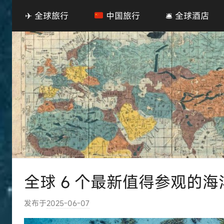
✈ 全球旅行
中国旅行
🛎 全球酒店
全球 6 个最新值得参观的海
发布于
2025-06-07
作
者