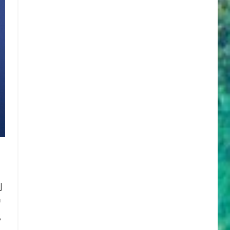
划
护
地