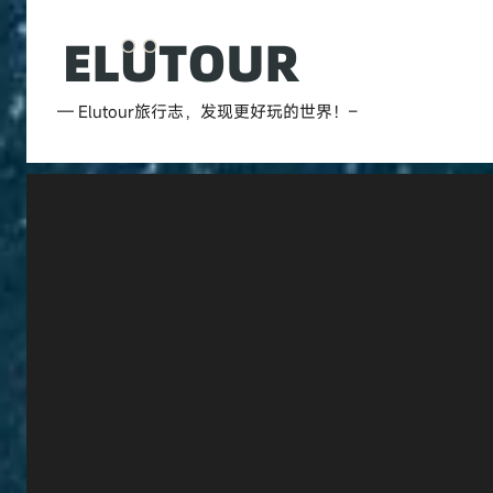
跳
至
内
Elutour
容
— Elutour旅行志，发现更好玩的世界！–
旅
行
志