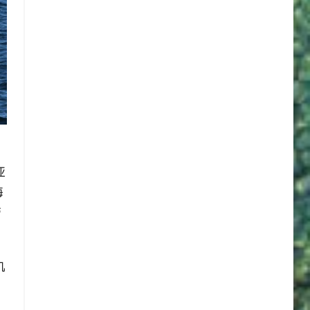
亚
海
带
机
区