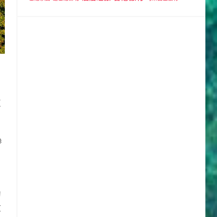
复
参
的
监