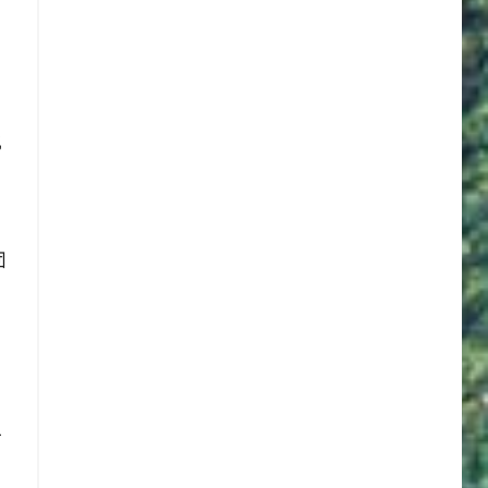
地
团
可