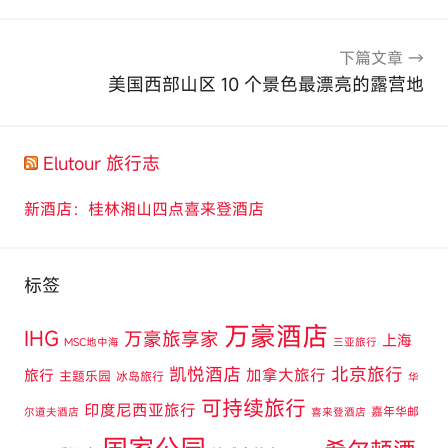
导
航
下篇文章
美国西部山区 10 个景色最漂亮的露营地
Elutour 旅行志
新酒店：桂林湘山四点喜来登酒店
标签
万豪酒店
IHG
万豪旅享家
上海
MSC地中海
三亚旅行
凯悦酒店
北京旅行
旅行
加拿大旅行
主题乐园
冰岛旅行
华
可持续旅行
印度尼西亚旅行
嘉年华邮
尔道夫酒店
喜来登酒店