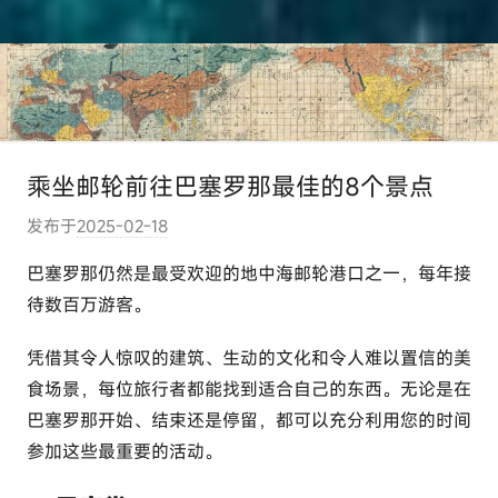
乘坐邮轮前往巴塞罗那最佳的8个景点
发布于
2025-02-18
作
者
巴塞罗那仍然是最受欢迎的地中海邮轮港口之一，每年接
:
待数百万游客。
e
l
凭借其令人惊叹的建筑、生动的文化和令人难以置信的美
u
食场景，每位旅行者都能找到适合自己的东西。无论是在
t
巴塞罗那开始、结束还是停留，都可以充分利用您的时间
o
参加这些最重要的活动。
u
r