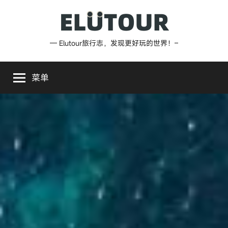
跳
至
内
Elutour
— Elutour旅行志，发现更好玩的世界！–
容
旅
菜单
行
志