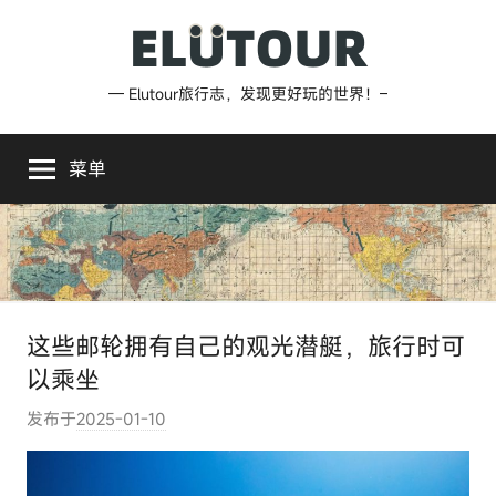
跳
至
内
Elutour
— Elutour旅行志，发现更好玩的世界！–
容
旅
菜单
行
志
这些邮轮拥有自己的观光潜艇，旅行时可
以乘坐
发布于
2025-01-10
作
者
: