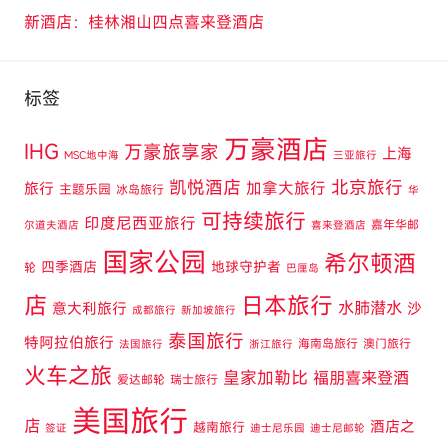
新酒店：桂林湘山四点喜来登酒店
标签
万豪酒店
IHG
万豪旅享家
上海
MSC地中海
三亚旅行
凯悦酒店
北京旅行
旅行
加拿大旅行
主题乐园
冰岛旅行
华
可持续旅行
印度尼西亚旅行
嘉年华邮
尔道夫酒店
喜来登酒店
国家公园
希尔顿酒
四季酒店
地球守护者
轮
巴厘岛
店
日本旅行
水肺潜水
意大利旅行
沙
成都旅行
新加坡旅行
泰国旅行
特阿拉伯旅行
海南岛旅行
澳门旅行
法国旅行
浙江旅行
火车之旅
皇家加勒比
福朋喜来登酒
爱达邮轮
瑞士旅行
美国旅行
店
酒店之
越南旅行
签证
迪士尼乐园
迪士尼邮轮