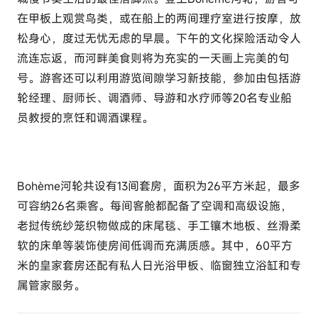
在甲板上观赏鸟类，或在船上的两间理疗室进行按摩，放
松身心，度过无忧无虑的早晨。下午的文化探险活动令人
流连忘返，而河畔美食则将为充实的一天画上完美的句
号。游客还可以利用游览间隙学习新技能，参加由包括游
轮经理、厨师长、调酒师、导游和水疗师等20名专业船
员教授的烹饪和调酒课程。
Bohème河轮共设有13间套房，面积为26平方米起，最多
可容纳26名乘客。每间客舱都配备了空调和高级设施，
老挝传统纱笼织物做成的床尾毯、手工镶木地板、丝滑柔
软的床单等装饰使房间低调而充满质感。其中，60平方
米的皇家套房还配有私人日光浴甲板、临窗独立浴缸和专
属管家服务。