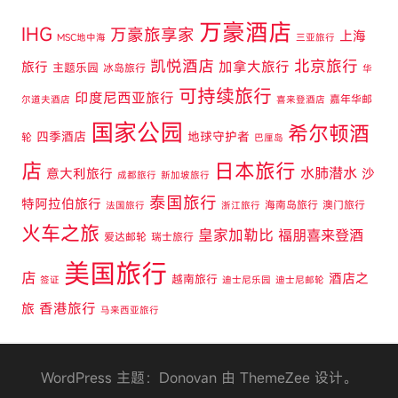
万豪酒店
IHG
万豪旅享家
上海
MSC地中海
三亚旅行
凯悦酒店
北京旅行
旅行
加拿大旅行
主题乐园
冰岛旅行
华
可持续旅行
印度尼西亚旅行
嘉年华邮
尔道夫酒店
喜来登酒店
国家公园
希尔顿酒
四季酒店
地球守护者
轮
巴厘岛
店
日本旅行
水肺潜水
意大利旅行
沙
成都旅行
新加坡旅行
泰国旅行
特阿拉伯旅行
海南岛旅行
澳门旅行
法国旅行
浙江旅行
火车之旅
皇家加勒比
福朋喜来登酒
爱达邮轮
瑞士旅行
美国旅行
店
酒店之
越南旅行
签证
迪士尼乐园
迪士尼邮轮
旅
香港旅行
马来西亚旅行
WordPress 主题：Donovan 由 ThemeZee 设计。