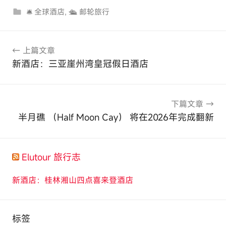
🛎 全球酒店
,
🛳 邮轮旅行
文
上篇文章
章
新酒店：三亚崖州湾皇冠假日酒店
导
航
下篇文章
半月礁 （Half Moon Cay） 将在2026年完成翻新
Elutour 旅行志
新酒店：桂林湘山四点喜来登酒店
标签