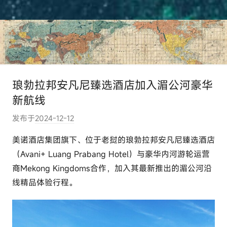
琅勃拉邦安凡尼臻选酒店加入湄公河豪华
新航线
发布于
2024-12-12
作
者
美诺酒店集团旗下、位于老挝的琅勃拉邦安凡尼臻选酒店
:
（Avani+ Luang Prabang Hotel）与豪华内河游轮运营
e
商Mekong Kingdoms合作，加入其最新推出的湄公河沿
l
线精品体验行程。
u
t
o
u