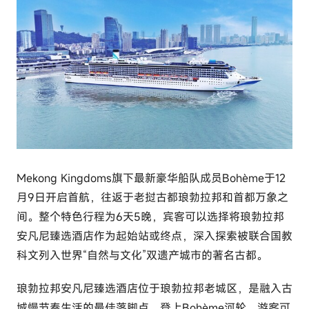
r
c
o
m
Mekong Kingdoms旗下最新豪华船队成员Bohème于12
月9日开启首航，往返于老挝古都琅勃拉邦和首都万象之
间。整个特色行程为6天5晚，宾客可以选择将琅勃拉邦
安凡尼臻选酒店作为起始站或终点，深入探索被联合国教
科文列入世界“自然与文化”双遗产城市的著名古都。
琅勃拉邦安凡尼臻选酒店位于琅勃拉邦老城区，是融入古
城慢节奏生活的最佳落脚点。登上Bohème河轮，游客可