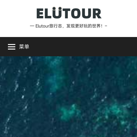
跳
至
内
Elutour
— Elutour旅行志，发现更好玩的世界！–
容
旅
菜单
行
志