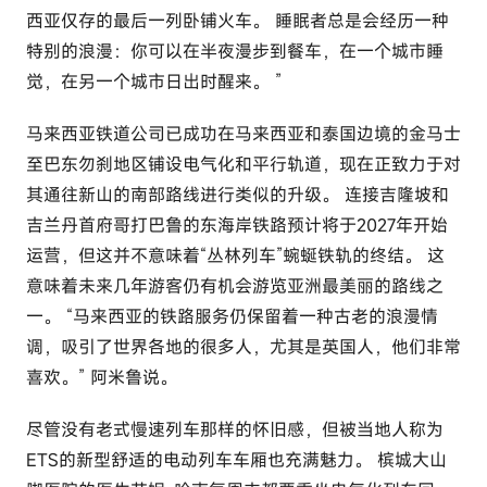
西亚仅存的最后一列卧铺火车。 睡眠者总是会经历一种
特别的浪漫：你可以在半夜漫步到餐车，在一个城市睡
觉，在另一个城市日出时醒来。 ”
马来西亚铁道公司已成功在马来西亚和泰国边境的金马士
至巴东勿刹地区铺设电气化和平行轨道，现在正致力于对
其通往新山的南部路线进行类似的升级。 连接吉隆坡和
吉兰丹首府哥打巴鲁的东海岸铁路预计将于2027年开始
运营，但这并不意味着“丛林列车”蜿蜒铁轨的终结。 这
意味着未来几年游客仍有机会游览亚洲最美丽的路线之
一。 “马来西亚的铁路服务仍保留着一种古老的浪漫情
调，吸引了世界各地的很多人，尤其是英国人，他们非常
喜欢。” 阿米鲁说。
尽管没有老式慢速列车那样的怀旧感，但被当地人称为
ETS的新型舒适的电动列车车厢也充满魅力。 槟城大山