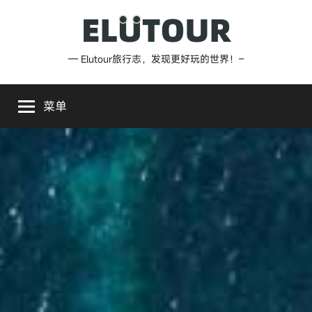
跳
至
内
Elutour
— Elutour旅行志，发现更好玩的世界！–
容
旅
菜单
行
志