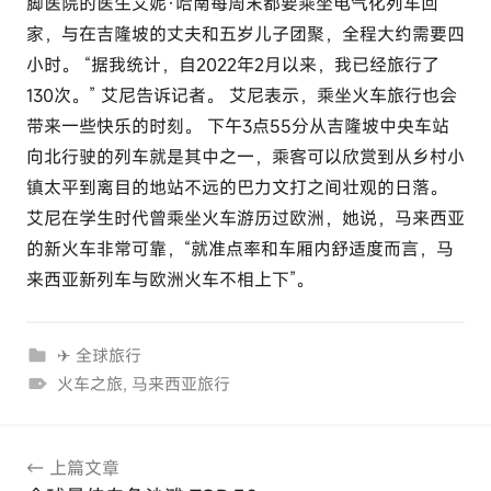
脚医院的医生艾妮·哈南每周末都要乘坐电气化列车回
家，与在吉隆坡的丈夫和五岁儿子团聚，全程大约需要四
小时。 “据我统计，自2022年2月以来，我已经旅行了
130次。” 艾尼告诉记者。 艾尼表示，乘坐火车旅行也会
带来一些快乐的时刻。 下午3点55分从吉隆坡中央车站
向北行驶的列车就是其中之一，乘客可以欣赏到从乡村小
镇太平到离目的地站不远的巴力文打之间壮观的日落。
艾尼在学生时代曾乘坐火车游历过欧洲，她说，马来西亚
的新火车非常可靠，“就准点率和车厢内舒适度而言，马
来西亚新列车与欧洲火车不相上下”。
✈ 全球旅行
火车之旅
,
马来西亚旅行
文
上篇文章
章