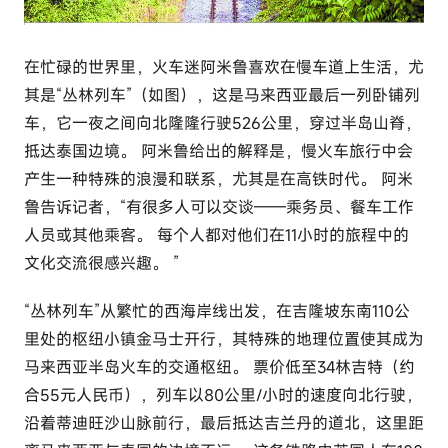
c
o
在忙碌的世界里，火车迷阿米鲁喜欢在慢车道上生活，尤
m
其是“丛林列车”（如图），这是马来西亚最后一列卧铺列
车，它一夜之间向北隆隆行驶526公里，穿过半岛山脊，
抵达泰国边境。 阿米鲁给出的解释是，慢火车旅行中会
产生一种特殊的浪漫和联系，尤其是在高铁时代。 阿米
鲁告诉记者，“有很多人可以交谈——乘务员、餐车工作
人员或其他乘客。 每个人都对他们在11小时的旅程中的
文化交流很感兴趣。 ”
“丛林列车”从繁忙的西海岸线出发，在吉隆坡东南110公
里处的枢纽小镇金马士开行，其特殊的地理位置使其成为
马来西亚半岛火车的交通枢纽。 票价低至34林吉特（约
合55元人民币），列车以80公里/小时的速度向北行驶，
沿着蒂迪旺沙山脉前行，最后抵达吉兰丹的道北，这里距