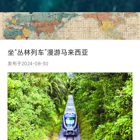
坐“丛林列车”漫游马来西亚
发布于
2024-08-30
作
者
:
e
l
u
t
o
u
r