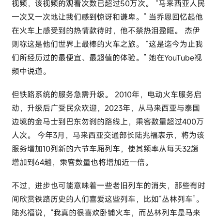
视频，该视频的观看次数已超过50万次。 “马来西亚人民
一次又一次地让我们感到惊讶和谦卑。” 当乔恩回忆起他
在火车上感受到的热情款待时，他不禁热泪盈眶。 杰伊
则称这是他们世界上最棒的火车之旅。 “这是迄今为止我
们所经历过的最便宜、最超值的体验。” 她在YouTube视
频中说道。
但铁路系统的服务急需升级。 2010年，电动火车服务启
动，升级后广受民众欢迎，2023年，从马来西亚与泰国
边境的金马士到巴东勿刹的路线上，乘客数量超过400万
人次。 今年3月，马来西亚交通部长陆兆福表示，将为该
服务增加10列新的六节车厢列车，使其频率从每天32趟
增加到64趟，乘客数量也将增加近一倍。
不过，进步也可能意味着一些老旧列车的消失，那些有时
间欣赏铁路历史的人们喜爱这些列车，比如“丛林列车”。
陆兆福说，“我真的很喜欢卧铺火车，而丛林列车是马来