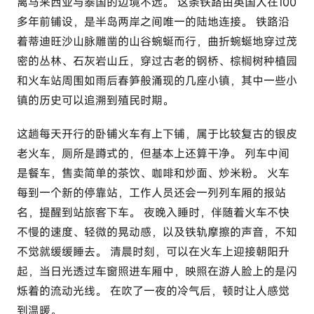
离马来西亚与泰国的边境不远。 这条铁路由英国人在100
多年前铺设，是半岛两岸之间唯一的陆地连接。 铁路沿
着蒂迪旺沙山脉雕凿的山谷蜿蜒而行，曲折蜿蜒地穿过茂
密的丛林、石灰岩山丘，穿过古老的钢桥、棕榈树种植园
和火车站周围如雨后春笋般涌现的几座小镇，其中一些小
镇的历史可以追溯到殖民时期。
这趟每天开行的卧铺火车有上下铺，属于比较复古的银皮
老火车，厕所是蹲式的，但基本上还算干净。 列车中间
是餐车，售卖简单的茶饮、咖啡和炒面、炒米粉。 火车
每到一个新的停靠站，工作人员还会一列列车厢的报站
名，提醒到站旅客下车。 夜晚入睡时，伴随着火车不快
不慢的速度、轻微的晃动感，以及铁轨摩擦的声音，不知
不觉就缓缓睡去。 清晨时刻，可以在火车上迎接朝阳升
起，当日光透过车窗照进车厢中，映照在游人脸上的是闪
烁着的流动光线。 在吹了一夜的冷气后，顿时让人感觉
到温暖。