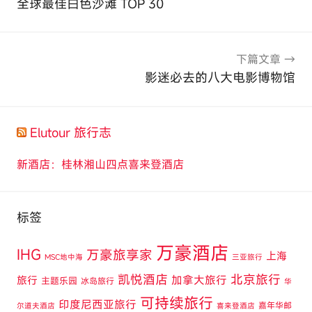
全球最佳白色沙滩 TOP 30
导
航
下篇文章
影迷必去的八大电影博物馆
Elutour 旅行志
新酒店：桂林湘山四点喜来登酒店
标签
万豪酒店
IHG
万豪旅享家
上海
MSC地中海
三亚旅行
凯悦酒店
北京旅行
旅行
加拿大旅行
主题乐园
冰岛旅行
华
可持续旅行
印度尼西亚旅行
嘉年华邮
尔道夫酒店
喜来登酒店