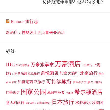
长途航班使用哪些类型的飞机？
Elutour 旅行志
新酒店：桂林湘山四点喜来登酒店
标签
万豪酒店
IHG
万豪旅享家
上海
MSC地中海
三亚旅行
凯悦酒店
北京旅行
加拿大旅行
旅行
主题乐园
冰岛旅行
华尔
可持续旅行
印度尼西亚旅行
嘉年华邮轮
道夫酒店
喜来登酒店
国家公园
希尔顿酒店
四季酒店
地球守护者
巴厘岛
日本旅行
水肺潜水
意大利旅行
沙特阿
成都旅行
新加坡旅行