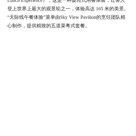
Lunch Experience），这是一种旋转式用餐体验，让客人
e
登上世界上最大的观景轮之一，体验高达 165 米的美景。
l
“天际线午餐体验”菜单由Sky View Pavilion的烹饪团队精
u
心制作，提供精致的五道菜粤式套餐。
t
o
u
r
c
o
m