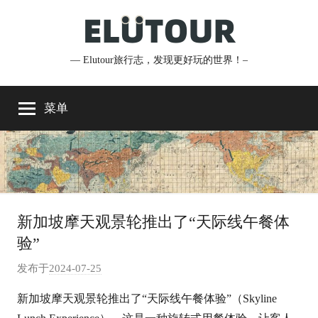
跳
至
内
— Elutour旅行志，发现更好玩的世界！–
Elutour
容
旅
菜单
行
志
新加坡摩天观景轮推出了“天际线午餐体
验”
发布于
2024-07-25
作
者
新加坡摩天观景轮推出了“天际线午餐体验”（Skyline
: