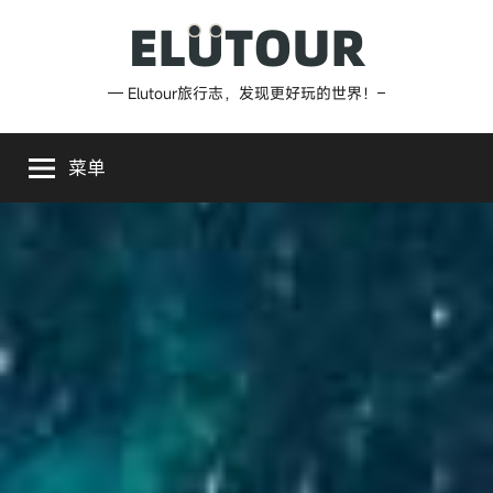
跳
至
内
Elutour
— Elutour旅行志，发现更好玩的世界！–
容
旅
菜单
行
志