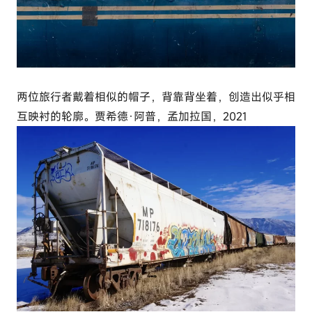
两位旅行者戴着相似的帽子，背靠背坐着，创造出似乎相
互映衬的轮廓。贾希德·阿普，孟加拉国，2021