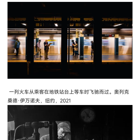
一列火车从乘客在地铁站台上等车时飞驰而过。奥列克
桑德·伊万诺夫，纽约，2021