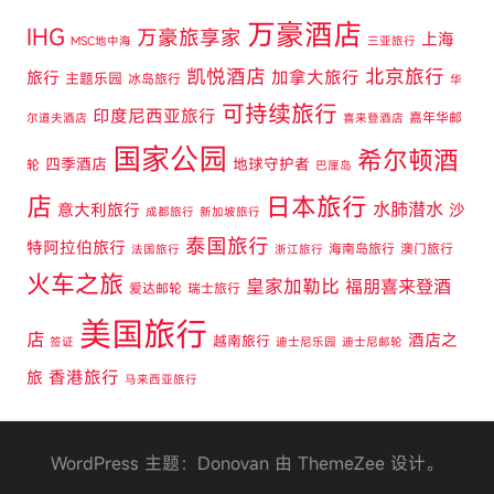
万豪酒店
IHG
万豪旅享家
上海
MSC地中海
三亚旅行
凯悦酒店
北京旅行
旅行
加拿大旅行
主题乐园
冰岛旅行
华
可持续旅行
印度尼西亚旅行
嘉年华邮
尔道夫酒店
喜来登酒店
国家公园
希尔顿酒
四季酒店
地球守护者
轮
巴厘岛
店
日本旅行
水肺潜水
意大利旅行
沙
成都旅行
新加坡旅行
泰国旅行
特阿拉伯旅行
海南岛旅行
澳门旅行
法国旅行
浙江旅行
火车之旅
皇家加勒比
福朋喜来登酒
爱达邮轮
瑞士旅行
美国旅行
店
酒店之
越南旅行
签证
迪士尼乐园
迪士尼邮轮
旅
香港旅行
马来西亚旅行
WordPress 主题：Donovan 由 ThemeZee 设计。