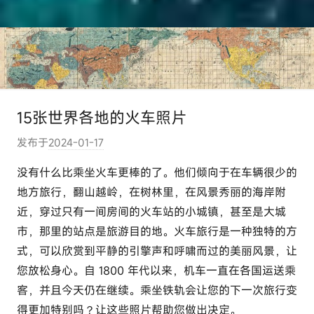
15张世界各地的火车照片
发布于
2024-01-17
作
者
没有什么比乘坐火车更棒的了。他们倾向于在车辆很少的
:
地方旅行，翻山越岭，在树林里，在风景秀丽的海岸附
e
近，穿过只有一间房间的火车站的小城镇，甚至是大城
l
市，那里的站点是旅游目的地。火车旅行是一种独特的方
u
式，可以欣赏到平静的引擎声和呼啸而过的美丽风景，让
t
您放松身心。自 1800 年代以来，机车一直在各国运送乘
o
u
客，并且今天仍在继续。乘坐铁轨会让您的下一次旅行变
r
得更加特别吗？让这些照片帮助您做出决定。