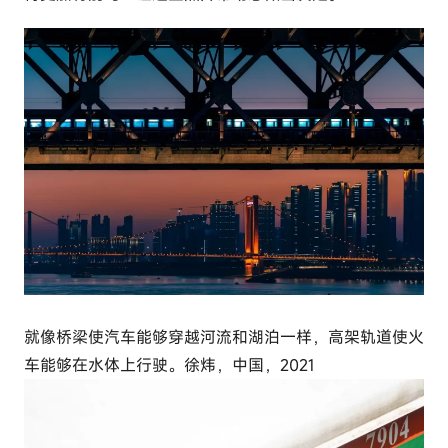
c
o
m
就像桥梁使汽车能够穿越河流和湖泊一样，高架轨道使火
车能够在水体上行驶。徐炜，中国，2021