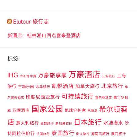
Elutour 旅行志
新酒店：桂林湘山四点喜来登酒店
标签
万豪酒店
IHG
万豪旅享家
上海
MSC地中海
三亚旅行
凯悦酒店
北京旅行
旅行
加拿大旅行
主题乐园
冰岛旅行
华
可持续旅行
印度尼西亚旅行
嘉年华邮
尔道夫酒店
喜来登酒店
国家公园
希尔顿酒
四季酒店
地球守护者
轮
巴厘岛
店
日本旅行
水肺潜水
意大利旅行
沙
成都旅行
新加坡旅行
泰国旅行
特阿拉伯旅行
海南岛旅行
澳门旅行
法国旅行
浙江旅行