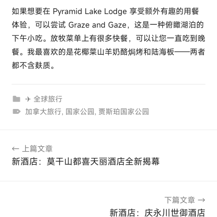
如果想要在 Pyramid Lake Lodge 享受额外有趣的用餐
体验，可以尝试 Graze and Gaze，这是一种俯瞰湖泊的
下午小吃。放牧菜单上有很多快餐，可以让您一直吃到晚
餐。我最喜欢的是花椰菜山羊奶酪焗烤和陆海板——两者
都不含麸质。
✈ 全球旅行
加拿大旅行
,
国家公园
,
贾斯珀国家公园
文
上篇文章
章
新酒店：莫干山都喜天丽酒店全新揭幕
导
航
下篇文章
新酒店：庆永川世御酒店