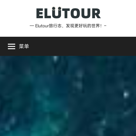
跳
至
内
Elutour
— Elutour旅行志，发现更好玩的世界！–
容
旅
菜单
行
志