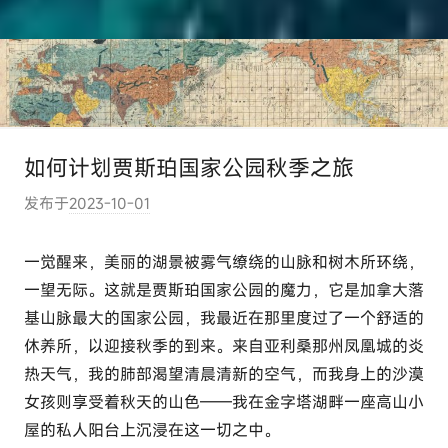
如何计划贾斯珀国家公园秋季之旅
发布于
2023-10-01
作
者
:
一觉醒来，美丽的湖景被雾气缭绕的山脉和树木所环绕，
e
一望无际。
这就是贾斯珀国家公园
的魔力
，它是加拿大落
l
基山脉最大的国家公园，我最近在那里度过了一个舒适的
u
休养所，以迎接秋季的到来。
来自亚利桑那州凤凰城的炎
t
热天气，我的肺部渴望清晨清新的空气，而我身上的沙漠
o
女孩则享受着秋天的山色——我在金字塔湖畔一座高山小
u
屋的私人阳台上沉浸在这一切之中。
r