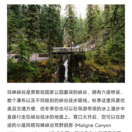
玛琳峡谷是贾斯珀国家公园最深的峡谷，拥有六座桥梁、
数个瀑布以及不同级别的峡谷徒步路线。秋季这里风景优
美且交通方便，但冬季您也可以在导游带领的冰上漫步中
直接行走在峡谷结冰的地面上。胃口大开后，您可以在舒
适的小屋风格玛琳峡谷荒野厨房 (Maligne Canyon