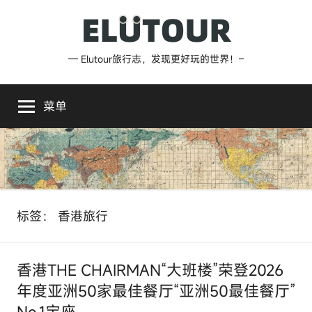
跳
至
内
Elutour
— Elutour旅行志，发现更好玩的世界！–
容
旅
菜单
行
志
标签：
香港旅行
香港THE CHAIRMAN“大班楼”荣登2026
年度亚洲50家最佳餐厅“亚洲50最佳餐厅”
No.1宝座