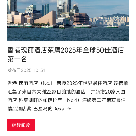
香港瑰丽酒店荣膺2025年全球50佳酒店
第一名
发布于
2025-10-31
作
者
香港 瑰丽酒店（No.1）荣授2025年世界最佳酒店 该榜单
:
汇集了来自六大洲22家目的地的酒店，并新增20家入围
e
酒店 科莫湖畔的帕萨拉夸（No.4）连续第二年荣获最佳
l
精品酒店奖 巴厘岛的Desa Po
u
t
继续阅读
o
u