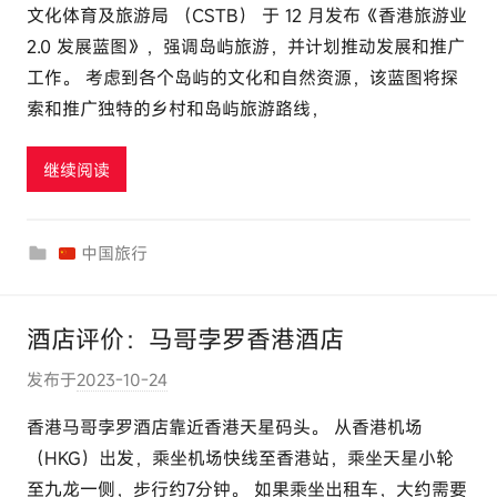
文化体育及旅游局 （CSTB） 于 12 月发布《香港旅游业
:
2.0 发展蓝图》，强调岛屿旅游，并计划推动发展和推广
e
工作。 考虑到各个岛屿的文化和自然资源，该蓝图将探
l
索和推广独特的乡村和岛屿旅游路线，
u
t
继续阅读
o
u
r
中国旅行
c
o
m
酒店评价：马哥孛罗香港酒店
发布于
2023-10-24
作
者
香港马哥孛罗酒店靠近香港天星码头。 从香港机场
:
（HKG）出发，乘坐机场快线至香港站，乘坐天星小轮
e
至九龙一侧，步行约7分钟。 如果乘坐出租车，大约需要
l