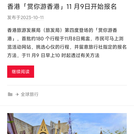
香港「赏你游香港」11 月9日开始报名
发布于
2023-10-11
作
者
香港旅游发展局（旅发局）第四度登场的「赏你游香
:
港」，首批约180 个行程于11月8日揭盅，市民可马上浏
e
览活动网站，挑选心仪的行程，并留意旅行社指定的报名
l
方法，于11 月9 日早上10 时起透过有关方法
u
t
继续阅读
o
u
r
✈ 全球旅行
c
o
m