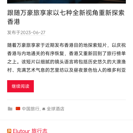
跟随万豪旅享家以七种全新视角重新探索
香港
发布于
2023-06-27
作
者
随着万豪旅享家于近期发布香港目的地探索短片，以庆祝
:
香港与内地通关的有序恢复，香港又重新回到了旅行榜单
e
之上。该短片以细腻的镜头语言将包括历史悠久的大澳渔
l
村、充满艺术气息的艺里坊以及昼夜景色怡人的维多利亚
u
t
继续阅读
o
u
r
中国旅行
,
🛎 全球酒店
c
o
m
Elutour 旅行志