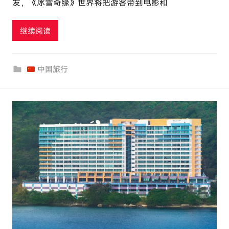
发，《冰雪奇缘》世界将把游客带到电影和
u
t
继续阅读
o
u
r
中国旅行
c
o
m