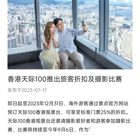
香港天际100推出旅客折扣及摄影比赛
发布于
2023-07-17
作
者
即日起至2023年12月31日，海外游客通过景点官方网站
:
预订天际100香港观景台，可享受标准门票25%的折扣。
e
天际100香港观景台还邀请摄影爱好者和游客参加摄影比
l
赛，比赛将持续至今年9月6日，作为“
u
t