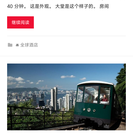
40 分钟。 这是外观。 大堂是这个样子的。 房间
u
t
继续阅读
o
u
r
🛎 全球酒店
c
o
m