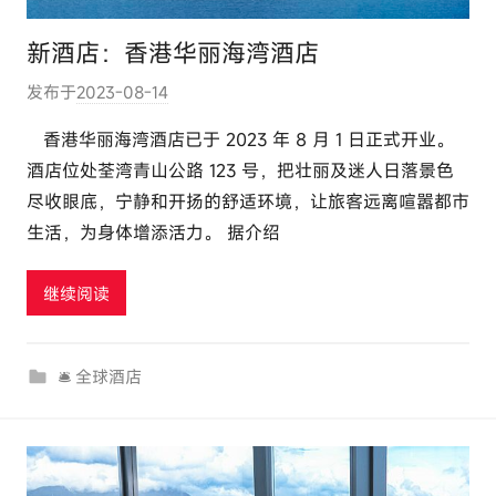
新酒店：香港华丽海湾酒店
发布于
2023-08-14
作
者
香港华丽海湾酒店已于 2023 年 8 月 1 日正式开业。
:
酒店位处荃湾青山公路 123 号，把壮丽及迷人日落景色
e
尽收眼底，宁静和开扬的舒适环境，让旅客远离喧嚣都市
l
生活，为身体增添活力。 据介绍
u
t
继续阅读
o
u
r
🛎 全球酒店
c
o
m