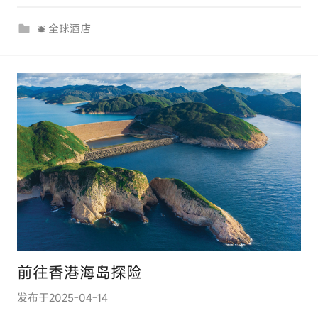
r
🛎 全球酒店
c
o
m
前往香港海岛探险
发布于
2025-04-14
作
者