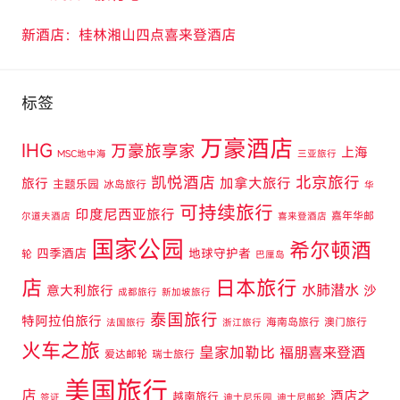
新酒店：桂林湘山四点喜来登酒店
标签
万豪酒店
IHG
万豪旅享家
上海
MSC地中海
三亚旅行
凯悦酒店
北京旅行
旅行
加拿大旅行
主题乐园
冰岛旅行
华
可持续旅行
印度尼西亚旅行
嘉年华邮
尔道夫酒店
喜来登酒店
国家公园
希尔顿酒
四季酒店
地球守护者
轮
巴厘岛
店
日本旅行
水肺潜水
意大利旅行
沙
成都旅行
新加坡旅行
泰国旅行
特阿拉伯旅行
海南岛旅行
澳门旅行
法国旅行
浙江旅行
火车之旅
皇家加勒比
福朋喜来登酒
爱达邮轮
瑞士旅行
美国旅行
店
酒店之
越南旅行
签证
迪士尼乐园
迪士尼邮轮