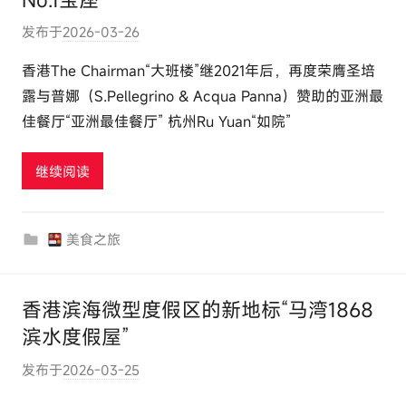
发布于
2026-03-26
作
者
香港The Chairman“大班楼”继2021年后，再度荣膺圣培
:
露与普娜（S.Pellegrino & Acqua Panna）赞助的亚洲最
e
佳餐厅“亚洲最佳餐厅” 杭州Ru Yuan“如院”
l
u
继续阅读
t
o
u
美食之旅
r
c
o
香港滨海微型度假区的新地标“马湾1868
m
滨水度假屋”
发布于
2026-03-25
作
者