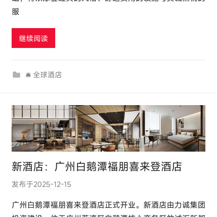
服
t
o
u
继续阅读
r
c
🛎 全球酒店
o
m
新酒店：广州白鹅潭福朋喜来登酒店
发布于
2025-12-15
作
者
广州白鹅潭福朋喜来登酒店正式开业。新酒店由力诚集团
: