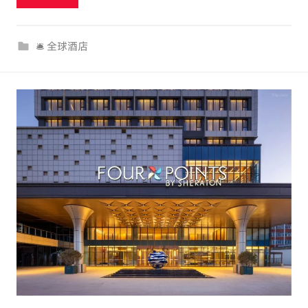
u
r
🛎 全球酒店
c
o
m