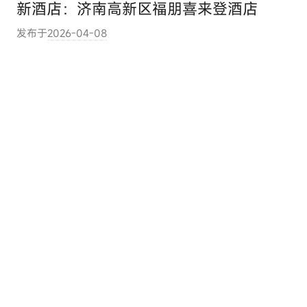
新酒店：济南高新区福朋喜来登酒店
发布于
2026-04-08
作
者
:
e
l
u
t
o
u
r
c
o
m