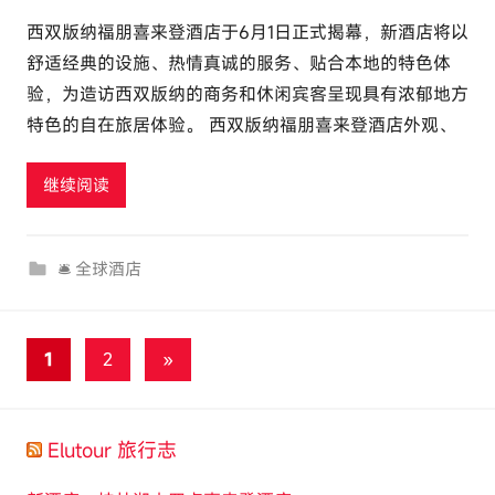
者
西双版纳福朋喜来登酒店于6月1日正式揭幕，新酒店将以
:
舒适经典的设施、热情真诚的服务、贴合本地的特色体
e
验，为造访西双版纳的商务和休闲宾客呈现具有浓郁地方
l
特色的自在旅居体验。 西双版纳福朋喜来登酒店外观、
u
t
继续阅读
o
u
r
🛎 全球酒店
c
o
m
文
下
1
2
»
一
章
组
分
Elutour 旅行志
文
页
章