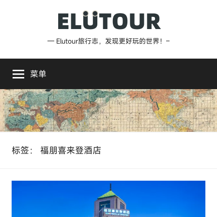
跳
至
内
Elutour
— Elutour旅行志，发现更好玩的世界！–
容
旅
菜单
行
志
标签：
福朋喜来登酒店