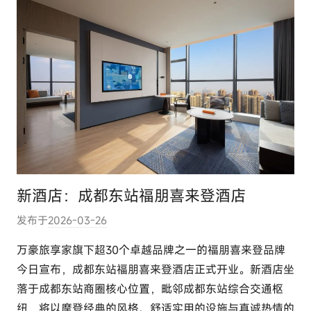
新酒店：成都东站福朋喜来登酒店
发布于
2026-03-26
作
者
万豪旅享家旗下超30个卓越品牌之一的福朋喜来登品牌
:
今日宣布，成都东站福朋喜来登酒店正式开业。新酒店坐
e
落于成都东站商圈核心位置，毗邻成都东站综合交通枢
l
纽，将以摩登经典的风格、舒适实用的设施与真诚热情的
u