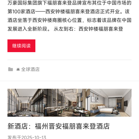
万豪国际集团旗下福朋喜来登品牌宣布其位于中国市场的
:
第100家酒店——西安钟楼福朋喜来登酒店正式开业。该
e
酒店坐落于西安钟楼商圈核心位置，标志着该品牌在中国
l
发展进入全新阶段。 从左到右：西安钟楼福朋喜来登
u
t
继续阅读
o
u
r
🛎 全球酒店
c
o
m
新酒店：福州晋安福朋喜来登酒店
发布于
2025-10-13
作