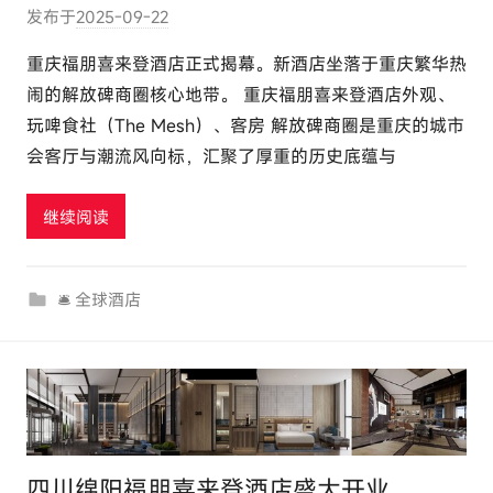
发布于
2025-09-22
作
者
重庆福朋喜来登酒店正式揭幕。新酒店坐落于重庆繁华热
:
闹的解放碑商圈核心地带。 重庆福朋喜来登酒店外观、
e
玩啤食社（The Mesh）、客房 解放碑商圈是重庆的城市
l
会客厅与潮流风向标，汇聚了厚重的历史底蕴与
u
t
继续阅读
o
u
r
🛎 全球酒店
c
o
m
四川绵阳福朋喜来登酒店盛大开业