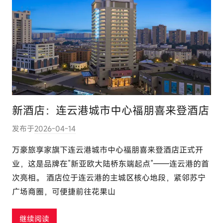
新酒店：连云港城市中心福朋喜来登酒店
发布于
2026-04-14
作
者
万豪旅享家旗下连云港城市中心福朋喜来登酒店正式开
:
业，这是品牌在”新亚欧大陆桥东端起点”——连云港的首
e
次亮相。 酒店位于连云港的主城区核心地段，紧邻苏宁
l
广场商圈，可便捷前往花果山
u
t
继续阅读
o