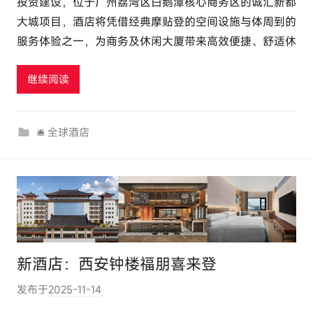
投资建设，位于广州荔湾区白鹅潭核心商务区的诚汇新都
e
大城项目，酒店将凭借经典摩贴登的空间设施与体周到的
l
服务体验之一，为商务及休闲大厦带来高效便捷、舒适休
u
t
继续阅读
o
u
r
🛎 全球酒店
c
o
m
新酒店：西安钟楼福朋喜来登
发布于
2025-11-14
作
者