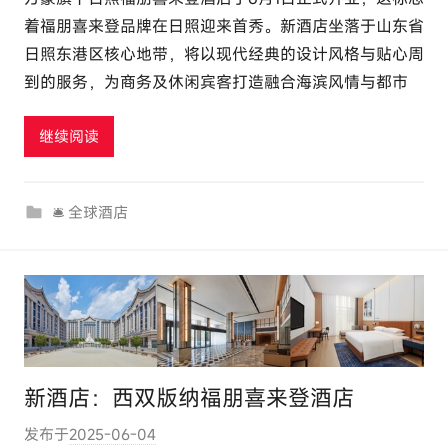
:
着福朋喜来登品牌在日照迎来首秀。新酒店坐落于山东省
e
日照东港区核心地带，将以现代经典的设计风格与贴心周
l
到的服务，为商务及休闲宾客打造融合海滨风情与都市
u
t
继续阅读
o
u
r
🛎 全球酒店
c
o
m
新酒店：西双版纳福朋喜来登酒店
发布于
2025-06-04
作