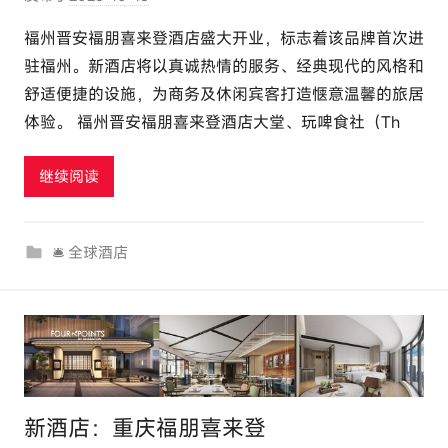
者
福州晋安福朋喜来登酒店盛大开业，标志着该品牌首次进
:
驻福州。新酒店将以真诚热情的服务、经典现代的风格和
e
舒适便捷的设施，为商务及休闲宾客打造惬意温馨的旅居
l
体验。 福州晋安福朋喜来登酒店大堂、玩啤食社（Th
u
t
继续阅读
o
u
r
🛎 全球酒店
c
o
m
新酒店：重庆福朋喜来登