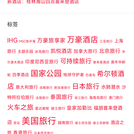
新酒店：桂林湘山四点喜来登酒店
标签
万豪酒店
IHG
万豪旅享家
上海
MSC地中海
三亚旅行
凯悦酒店
北京旅行
旅行
加拿大旅行
主题乐园
冰岛旅行
华
可持续旅行
印度尼西亚旅行
嘉年华邮
尔道夫酒店
喜来登酒店
国家公园
希尔顿酒
四季酒店
地球守护者
轮
巴厘岛
店
日本旅行
水肺潜水
意大利旅行
沙
成都旅行
新加坡旅行
泰国旅行
特阿拉伯旅行
海南岛旅行
澳门旅行
法国旅行
浙江旅行
火车之旅
皇家加勒比
福朋喜来登酒
爱达邮轮
瑞士旅行
美国旅行
店
酒店之
越南旅行
签证
迪士尼乐园
迪士尼邮轮
旅
香港旅行
马来西亚旅行