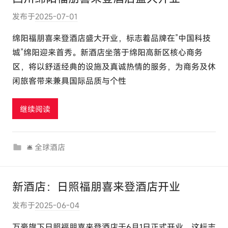
发布于
2025-07-01
作
者
绵阳福朋喜来登酒店盛大开业，标志着品牌在”中国科技
:
城”绵阳迎来首秀。新酒店坐落于绵阳高新区核心商务
e
区，将以舒适经典的设施及真诚热情的服务，为商务及休
l
闲旅客带来兼具国际品质与个性
u
t
继续阅读
o
u
r
🛎 全球酒店
c
o
m
新酒店：日照福朋喜来登酒店开业
发布于
2025-06-04
作
者
万豪旗下日照福朋喜来登酒店于6月1日正式开业，这标志