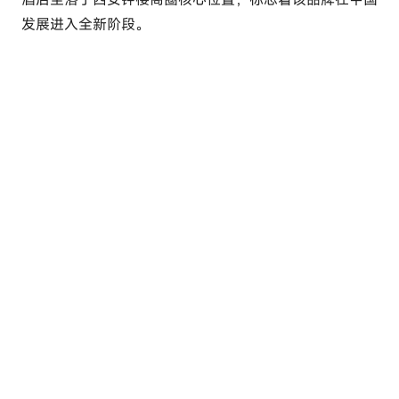
l
发展进入全新阶段。
u
t
o
u
r
c
o
m