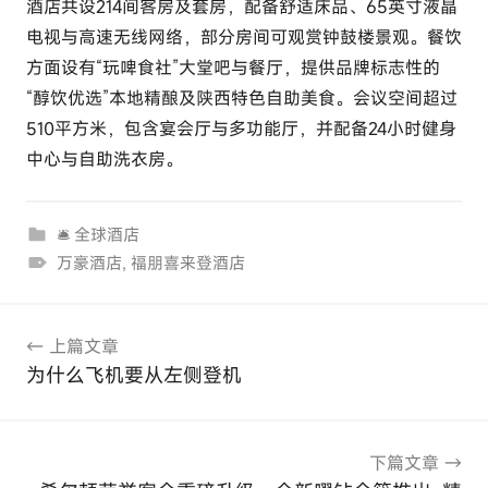
酒店共设214间客房及套房，配备舒适床品、65英寸液晶
电视与高速无线网络，部分房间可观赏钟鼓楼景观。餐饮
方面设有“玩啤食社”大堂吧与餐厅，提供品牌标志性的
“醇饮优选”本地精酿及陕西特色自助美食。会议空间超过
510平方米，包含宴会厅与多功能厅，并配备24小时健身
中心与自助洗衣房。
🛎 全球酒店
万豪酒店
,
福朋喜来登酒店
文
上篇文章
章
为什么飞机要从左侧登机
导
航
下篇文章