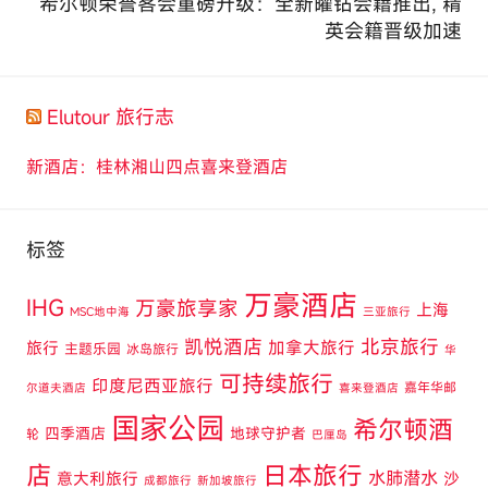
希尔顿荣誉客会重磅升级：全新曜钻会籍推出, 精
英会籍晋级加速
Elutour 旅行志
新酒店：桂林湘山四点喜来登酒店
标签
万豪酒店
IHG
万豪旅享家
上海
MSC地中海
三亚旅行
凯悦酒店
北京旅行
旅行
加拿大旅行
主题乐园
冰岛旅行
华
可持续旅行
印度尼西亚旅行
嘉年华邮
尔道夫酒店
喜来登酒店
国家公园
希尔顿酒
四季酒店
地球守护者
轮
巴厘岛
店
日本旅行
水肺潜水
意大利旅行
沙
成都旅行
新加坡旅行