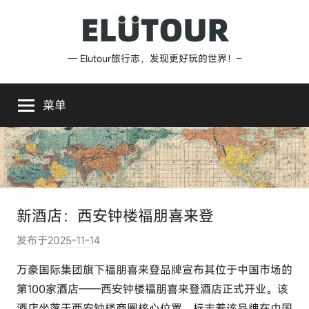
跳
至
内
Elutour
— Elutour旅行志，发现更好玩的世界！–
容
旅
菜单
行
志
新酒店：西安钟楼福朋喜来登
发布于
2025-11-14
作
者
万豪国际集团旗下福朋喜来登品牌宣布其位于中国市场的
:
第100家酒店——西安钟楼福朋喜来登酒店正式开业。该
e
酒店坐落于西安钟楼商圈核心位置，标志着该品牌在中国