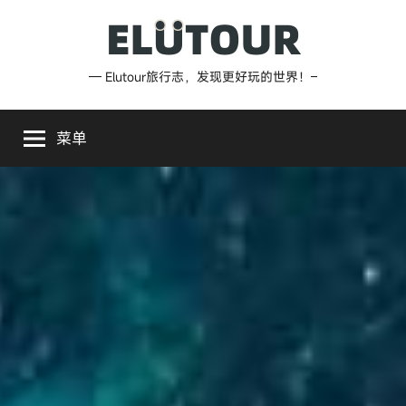
跳
至
内
Elutour
— Elutour旅行志，发现更好玩的世界！–
容
旅
菜单
行
志