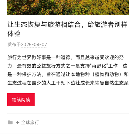
让生态恢复与旅游相结合，给旅游者别样
体验
发布于
2025-04-07
作
者
旅行为世界做好事是一种道德，而且越来越受欢迎的努
:
力。最有效的公益旅行方式之一是支持“再野化”工作，这
e
是一种保护方法，旨在通过让本地物种（植物和动物）和
l
生态过程在最少的人工干预下茁壮成长来恢复自然生态系
u
t
继续阅读
o
u
r
✈ 全球旅行
c
o