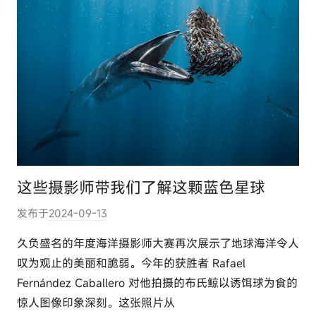
这些摄影师带我们了解这颗蓝色星球
发布于
2024-09-13
作
者
久负盛名的年度海洋摄影师大赛再次展示了地球海洋令人
:
叹为观止的美丽和脆弱。今年的获胜者 Rafael
e
Fernández Caballero 对他拍摄的布氏鲸以诱饵球为食的
l
惊人图像印象深刻。这张照片从
u