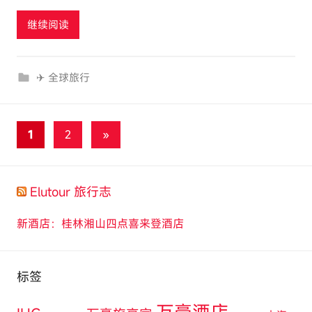
t
继续阅读
o
u
r
✈ 全球旅行
c
o
m
文
下
1
2
»
一
章
组
分
Elutour 旅行志
文
页
章
新酒店：桂林湘山四点喜来登酒店
标签