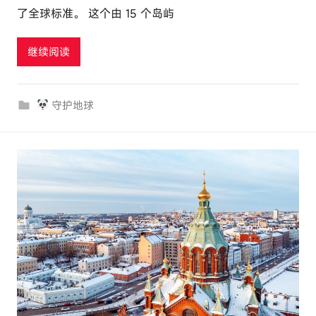
了全球标准。 这个由 15 个岛屿
u
t
继续阅读
o
u
r
守护地球
c
o
m