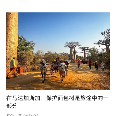
o
m
在马达加斯加，保护面包树是旅途中的一
部分
发布于
2025-12-23
作