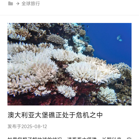
✈ 全球旅行
c
o
m
澳大利亚大堡礁正处于危机之中
发布于
2025-08-12
作
者