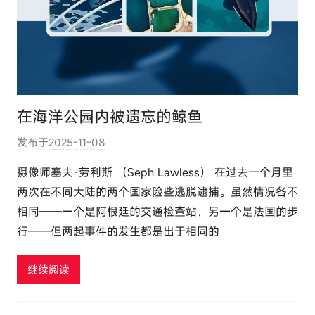
在海洋公园内被遗忘的鲸鱼
发布于
2025-11-08
作
者
摄像师塞夫·劳利斯 （Seph Lawless） 在过去一个月里
:
两次在不同大陆的两个国家险些逃脱逮捕。虽然情况各不
e
相同——一个是阿根廷的交通检查站，另一个是法国的步
l
行——但两起事件的发生都是出于相同的
u
t
继续阅读
o
u
r