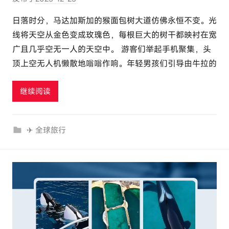
者
日落时分，马达加斯加的猴面包树大道仿佛永恒不变。光
:
线将天空从金色变成玫瑰色，每根巨大的树干都映衬在宽
e
广且几乎空无一人的天空中。 游客们举起手机聚集，头
l
顶上空无人机懒散地嗡嗡作响。年轻男孩们引导由牛拉的
u
t
继续阅读
o
u
r
✈ 全球旅行
c
o
m