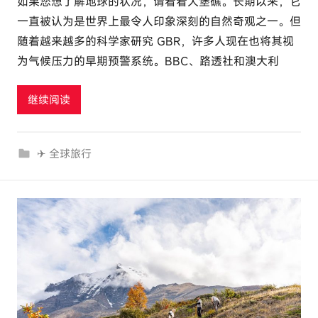
如果您想了解地球的状况，请看看大堡礁。长期以来，它
:
一直被认为是世界上最令人印象深刻的自然奇观之一。但
e
随着越来越多的科学家研究 GBR，许多人现在也将其视
l
为气候压力的早期预警系统。BBC、路透社和澳大利
u
t
继续阅读
o
u
r
✈ 全球旅行
c
o
m