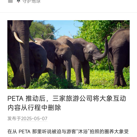
守护地球
c
o
m
PETA 推动后，三家旅游公司将大象互动
内容从行程中删除
发布于
2025-05-07
作
者
在从 PETA 那里听说被迫与游客“沐浴”拍照的圈养大象受
: