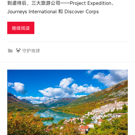
到虐待后，三大旅游公司——Project Expedition、
e
Journeys International 和 Discover Corps
l
u
继续阅读
t
o
u
守护地球
r
c
o
m