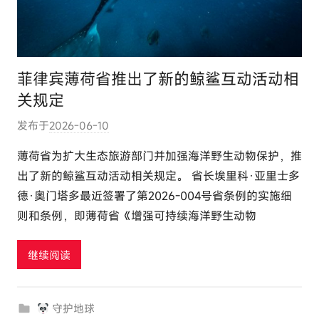
菲律宾薄荷省推出了新的鲸鲨互动活动相
关规定
发布于
2026-06-10
作
者
薄荷省为扩大生态旅游部门并加强海洋野生动物保护，推
:
出了新的鲸鲨互动活动相关规定。 省长埃里科·亚里士多
e
德·奥门塔多最近签署了第2026-004号省条例的实施细
l
则和条例，即薄荷省《增强可持续海洋野生动物
u
t
继续阅读
o
u
r
守护地球
c