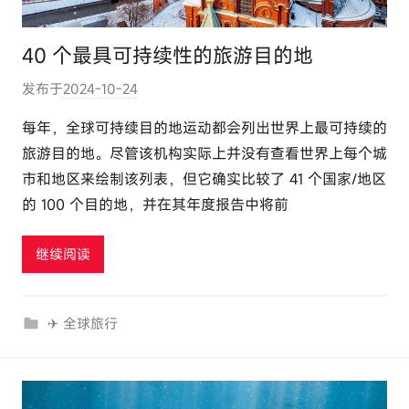
40 个最具可持续性的旅游目的地
发布于
2024-10-24
作
者
每年，全球可持续目的地运动都会列出世界上最可持续的
:
旅游目的地。尽管该机构实际上并没有查看世界上每个城
e
市和地区来绘制该列表，但它确实比较了 41 个国家/地区
l
的 100 个目的地，并在其年度报告中将前
u
t
继续阅读
o
u
r
✈ 全球旅行
c
o
m