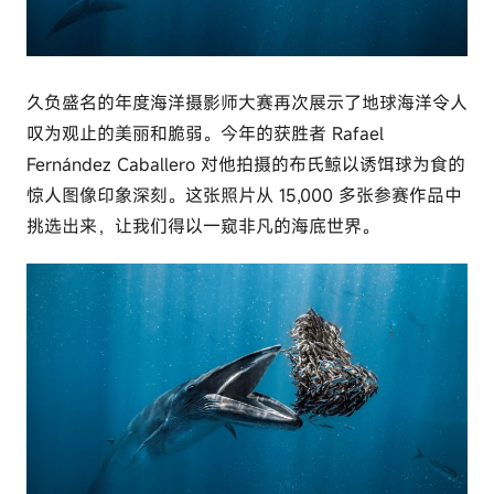
c
o
m
久负盛名的年度海洋摄影师大赛再次展示了地球海洋令人
叹为观止的美丽和脆弱。今年的获胜者 Rafael
Fernández Caballero 对他拍摄的布氏鲸以诱饵球为食的
惊人图像印象深刻。这张照片从 15,000 多张参赛作品中
挑选出来，让我们得以一窥非凡的海底世界。