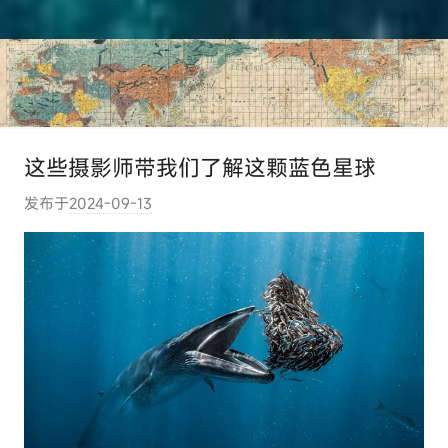
这些摄影师带我们了解这颗蓝色星球
发布于
2024-09-13
作
者
:
e
l
u
t
o
u
r