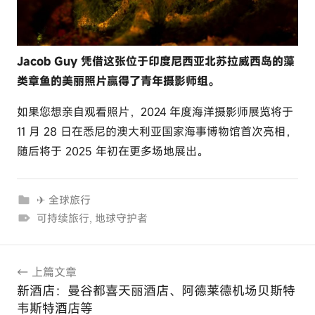
Jacob Guy 凭借这张位于印度尼西亚北苏拉威西岛的藻
类章鱼的美丽照片赢得了青年摄影师组。
如果您想亲自观看照片，2024 年度海洋摄影师展览将于
11 月 28 日在悉尼的澳大利亚国家海事博物馆首次亮相，
随后将于 2025 年初在更多场地展出。
✈ 全球旅行
可持续旅行
,
地球守护者
文
上篇文章
章
新酒店：曼谷都喜天丽酒店、阿德莱德机场贝斯特
导
韦斯特酒店等