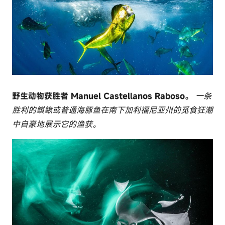
野生动物获胜者 Manuel Castellanos Raboso。
一条
胜利的鲯鳅或普通海豚鱼在南下加利福尼亚州的觅食狂潮
中自豪地展示它的渔获。