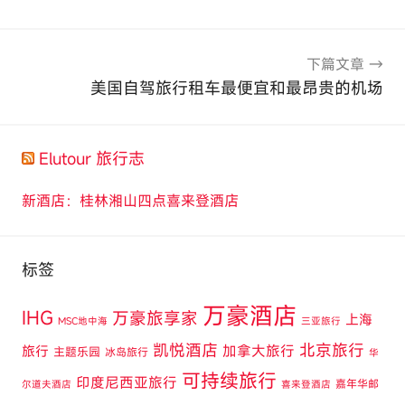
航
下篇文章
美国自驾旅行租车最便宜和最昂贵的机场
Elutour 旅行志
新酒店：桂林湘山四点喜来登酒店
标签
万豪酒店
IHG
万豪旅享家
上海
MSC地中海
三亚旅行
凯悦酒店
北京旅行
旅行
加拿大旅行
主题乐园
冰岛旅行
华
可持续旅行
印度尼西亚旅行
嘉年华邮
尔道夫酒店
喜来登酒店