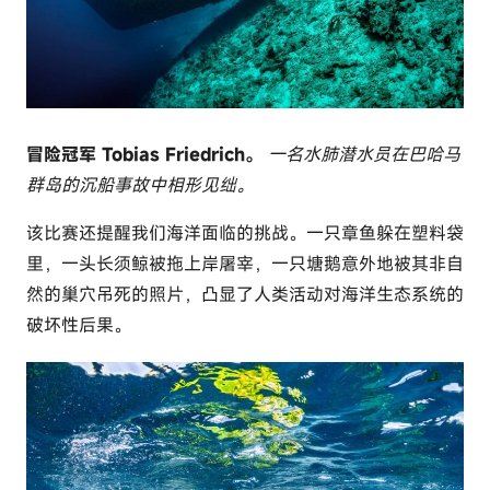
冒险冠军 Tobias Friedrich。
一名水肺潜水员在巴哈马
群岛的沉船事故中相形见绌。
该比赛还提醒我们海洋面临的挑战。一只章鱼躲在塑料袋
里，一头长须鲸被拖上岸屠宰，一只塘鹅意外地被其非自
然的巢穴吊死的照片，凸显了人类活动对海洋生态系统的
破坏性后果。