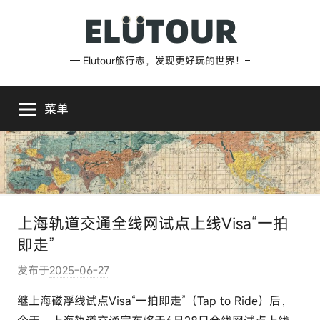
跳
至
内
Elutour
— Elutour旅行志，发现更好玩的世界！–
容
旅
菜单
行
志
上海轨道交通全线网试点上线Visa“一拍
即走”
发布于
2025-06-27
作
者
继上海磁浮线试点Visa“一拍即走”（Tap to Ride）后，
: