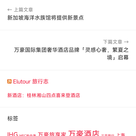
文
上篇文章
章
新加坡海洋水族馆将提供新景点
导
航
下篇文章
万豪国际集团奢华酒店品牌「灵感心奢，繁夏之
境」启幕
Elutour 旅行志
新酒店：桂林湘山四点喜来登酒店
标签
万豪酒店
IHG
万豪旅享家
上海
MSC地中海
三亚旅行