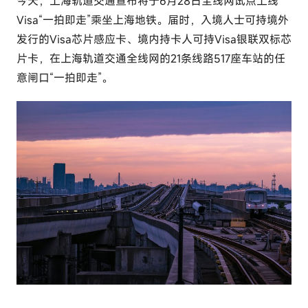
今天，上海轨道交通宣布将于6月28日全线网试点上线
e
Visa“一拍即走”乘坐上海地铁。届时，入境人士可持境外
l
发行的Visa芯片感应卡、境内持卡人可持Visa银联双标芯
u
片卡，在上海轨道交通全线网的21条线路517座车站的任
t
意闸口“一拍即走”。
o
u
r
c
o
m