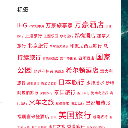
标签
万豪酒店
IHG
万豪旅享家
MSC地中海
三亚
凯悦酒店
上海旅行
加拿大
主题乐园
冰岛旅行
旅行
可
北京旅行
旅行
印度尼西亚旅行
华尔道夫酒店
与
国家
持续旅行
四季酒店
嘉年华邮轮
喜来登酒店
公园
希尔顿酒店
意大利
地球守护者
巴厘岛
的
日本旅行
水肺潜水
旅行
沙特
成都旅行
新加坡旅行
泰国旅行
阿拉伯旅行
海南岛旅行
澳
法国旅行
浙江旅行
火车之旅
皇家加勒比
门旅行
爱达邮轮
瑞士旅行
美国旅行
福朋喜来登酒店
越南旅行
签证
迪
酒店之旅
香港旅行
士尼乐园
迪士尼邮轮
马来西亚旅行