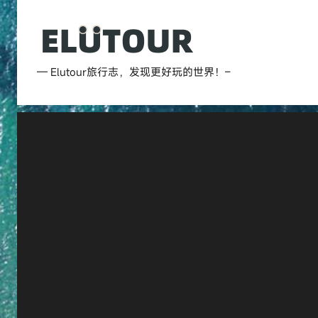
跳
至
内
Elutour
容
— Elutour旅行志，发现更好玩的世界！–
旅
行
志