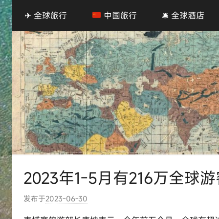
✈ 全球旅行
中国旅行
🛎 全球酒店
2023年1-5月有216万全
发布于
2023-06-30
作
者