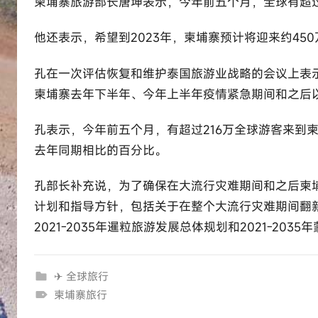
柬埔寨旅游部长唐坤表示，今年前五个月，全球有超过
:
e
他还表示，希望到2023年，柬埔寨预计将迎来约450
l
u
孔在一次评估恢复和维护泰国旅游业战略的会议上表
t
柬埔寨去年下半年、今年上半年疫情紧急期间和之后以及6
o
u
孔表示，今年前五个月，有超过216万全球游客来到柬埔寨
r
去年同期相比的百分比。
c
o
孔部长补充说，为了确保在大流行灾难期间和之后柬
m
计划和指导方针，包括关于在整个大流行灾难期间翻
2021-2035年暹粒旅游发展总体规划和2021-20
✈ 全球旅行
柬埔寨旅行