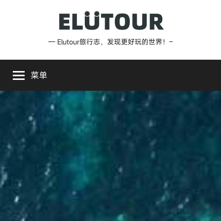
跳
至
内
Elutour
— Elutour旅行志，发现更好玩的世界！–
容
旅
菜单
行
志