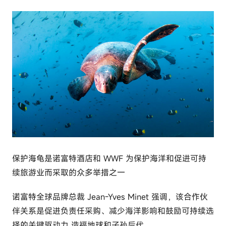
r
c
o
m
保护海龟是诺富特酒店和 WWF 为保护海洋和促进可持
续旅游业而采取的众多举措之一
诺富特全球品牌总裁 Jean-Yves Minet 强调，该合作伙
伴关系是促进负责任采购、减少海洋影响和鼓励可持续选
择的关键驱动力 造福地球和子孙后代。