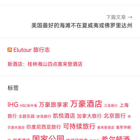
航
下篇文章
美国最好的海滩不在夏威夷或佛罗里达州
Elutour 旅行志
新酒店：桂林湘山四点喜来登酒店
标签
万豪酒店
IHG
万豪旅享家
上海
MSC地中海
三亚旅行
凯悦酒店
北京旅行
旅行
加拿大旅行
主题乐园
冰岛旅行
华
可持续旅行
印度尼西亚旅行
嘉年华邮
尔道夫酒店
喜来登酒店
国家公园
希尔顿酒