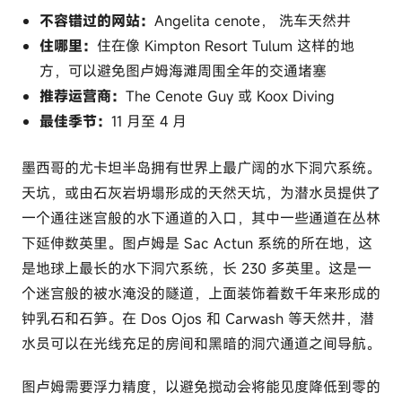
不容错过的网站：
Angelita cenote， 洗车天然井
住哪里：
住在像 Kimpton Resort Tulum 这样的地
方，可以避免图卢姆海滩周围全年的交通堵塞
推荐运营商：
The Cenote Guy 或 Koox Diving
最佳季节：
11 月至 4 月
墨西哥的尤卡坦半岛拥有世界上最广阔的水下洞穴系统。
天坑，或由石灰岩坍塌形成的天然天坑，为潜水员提供了
一个通往迷宫般的水下通道的入口，其中一些通道在丛林
下延伸数英里。图卢姆是 Sac Actun 系统的所在地，这
是地球上最长的水下洞穴系统，长 230 多英里。这是一
个迷宫般的被水淹没的隧道，上面装饰着数千年来形成的
钟乳石和石笋。在 Dos Ojos 和 Carwash 等天然井，潜
水员可以在光线充足的房间和黑暗的洞穴通道之间导航。
图卢姆需要浮力精度，以避免搅动会将能见度降低到零的