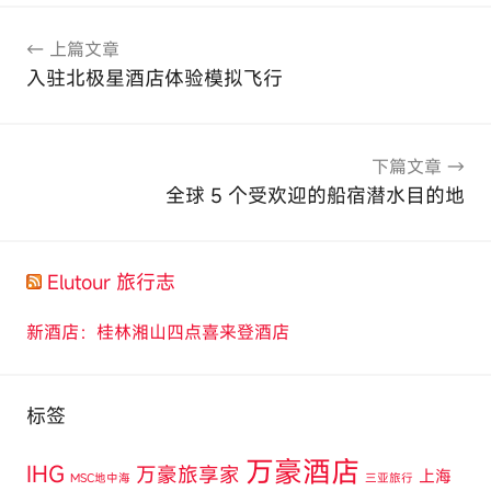
文
上篇文章
章
入驻北极星酒店体验模拟飞行
导
航
下篇文章
全球 5 个受欢迎的船宿潜水目的地
Elutour 旅行志
新酒店：桂林湘山四点喜来登酒店
标签
万豪酒店
IHG
万豪旅享家
上海
MSC地中海
三亚旅行