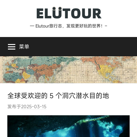
跳
至
内
Elutour
— Elutour旅行志，发现更好玩的世界！–
容
旅
菜单
行
志
全球受欢迎的 5 个洞穴潜水目的地
发布于
2025-03-15
作
者
:
e