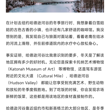
c
o
m
在计划去纽约哈德逊河谷的冬季旅行时，我想象着白雪皑
皑的古色古香的小镇，也许还有几家舒适的咖啡馆。我没
想到的是，我发现自己与狼面对面站着，看着老鹰在结冰
的河流上滑翔，并在前修道院内的水疗中心放松身心。
事实证明，哈德逊河谷比我意识到的要多，冬天是了解该
地区拥有多少的好时机。无论您是探索卡托纳艺术博物馆
（Katonah Museum of Art） 等博物馆，还是驾车游览
附近的文化大道 （Cultural Mile），哈德逊河谷
（Hudson Valley） 都能让您享受到充满艺术、野生动物
和放松的冬季度假胜地。到了吃饭的时候，你会发现农场
新鲜的饭菜，这些都是用该地区的食材直接制作的。
哈德逊河谷靠近纽约市和新英格兰的大部分地区，是冬季