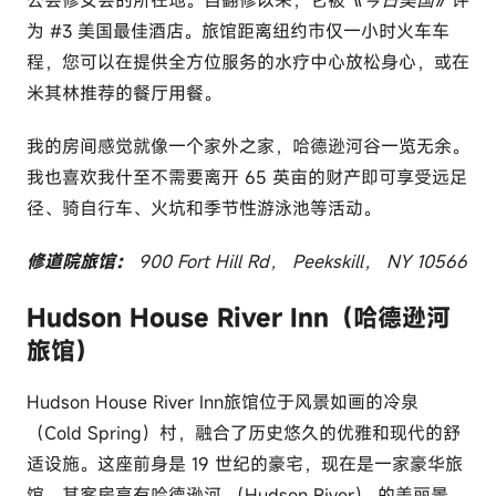
公会修女会的所在地。自翻修以来，它被
《今日美国
》评
为 #3 美国最佳酒店。旅馆距离纽约市仅一小时火车车
程，您可以在提供全方位服务的水疗中心放松身心，或在
米其林推荐的餐厅用餐。
我的房间感觉就像一个家外之家，哈德逊河谷一览无余。
我也喜欢我什至不需要离开 65 英亩的财产即可享受远足
径、骑自行车、火坑和季节性游泳池等活动。
修道院旅馆：
900 Fort Hill Rd， Peekskill， NY 10566
Hudson House River Inn（哈德逊河
旅馆）
Hudson House River Inn旅馆位于风景如画的冷泉
（Cold Spring）村，融合了历史悠久的优雅和现代的舒
适设施。这座前身是 19 世纪的豪宅，现在是一家豪华旅
馆，其客房享有哈德逊河 （Hudson River） 的美丽景