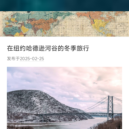
在纽约哈德逊河谷的冬季旅行
发布于
2025-02-25
作
者
:
e
l
u
t
o
u
r