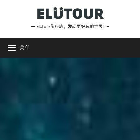
跳
至
内
Elutour
— Elutour旅行志，发现更好玩的世界！–
容
旅
菜单
行
志