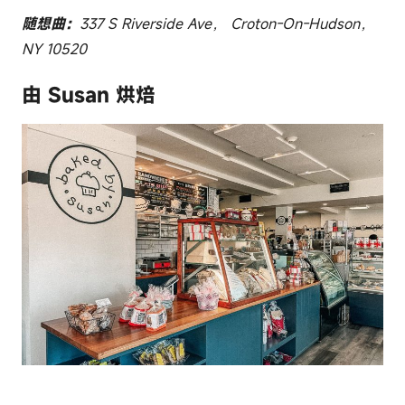
随想曲：
337 S Riverside Ave， Croton-On-Hudson，
NY 10520
由 Susan 烘焙