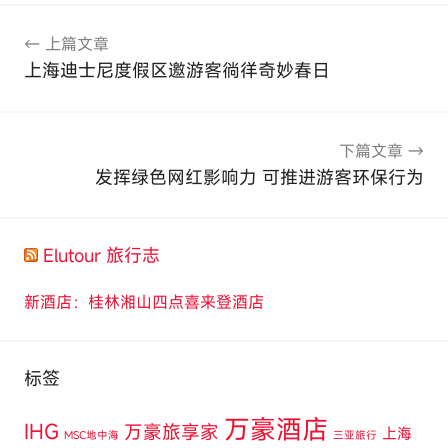
文
上篇文章
章
上海迪士尼度假区邀游客徜徉奇妙春日
导
航
下篇文章
发挥绿色网红影响力 可推进游客环保行为
Elutour 旅行志
新酒店：桂林湘山四点喜来登酒店
标签
万豪酒店
IHG
万豪旅享家
上海
MSC地中海
三亚旅行