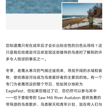
您知道鹰只有在成年后才会长出标志性的白色头颅吗？这
只是我在哈德逊河沿岸发现这些雄伟的鸟类时了解到的许
多令人惊讶的事实之一。
冬季，老鹰从寒冷的气候迁徙而来，寻找开阔的水域和食
物，使哈德逊河谷成为鸟类爱好者的主要目的地。有一个
专门为老鹰而设的整个节日，恰如其分地称为
EagleFest，但如果您错过了它，您仍然可以参与其中
——位于查帕夸的 Saw Mill River Audubon 提供免费的
带导游的鸟类散步、鸟类聊天和青年计划，旨在将人们与