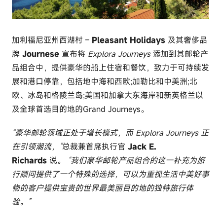
r
c
o
加利福尼亚州西湖村 –
Pleasant Holidays
及其奢侈品
m
牌
Journese
宣布将
Explora Journeys
添加到其邮轮产
品组合中，提供豪华的船上住宿和餐饮，致力于可持续发
展和港口停靠，包括地中海和西欧;加勒比和中美洲;北
欧、冰岛和格陵兰岛;美国和加拿大东海岸和新英格兰以
及全球首选目的地的Grand Journeys。
“豪华邮轮领域正处于增长模式，而 Explora Journeys 正
在引领潮流，”
总裁兼首席执行官
Jack E.
Richards
说。
“我们豪华邮轮产品组合的这一补充为旅
行顾问提供了一个特殊的选择，可以为重视生活中美好事
物的客户提供宝贵的世界最美丽目的地的独特旅行体
验。”