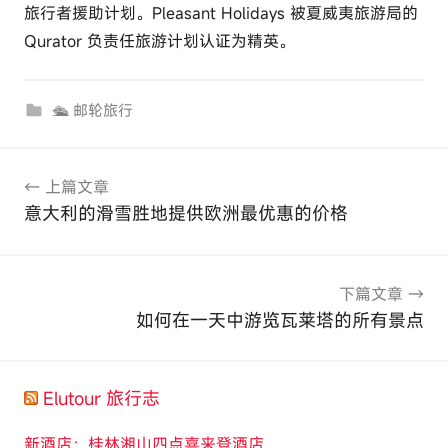
旅行者援助计划。Pleasant Holidays 被夏威夷旅游局的
Qurator 负责任旅游计划认证为精英。
🛳 邮轮旅行
文
上篇文章
章
意大利的滑雪胜地提供欧洲最优惠的价格
导
航
下篇文章
如何在一天中游览瓦莱塔的所有景点
Elutour 旅行志
新酒店：桂林湘山四点喜来登酒店