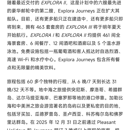
随着最近交付的
EXPLORA II，
这是计划中的六艘最先进
的豪华邮轮中的第二艘，Explora Journeys 正在扩大其
船队。目前，还有更多船只正在建造中，还有更多船只即
将到来，拥有 463 套套房的
EXPLORA III
将于明年夏天
开始航行。
EXPLORA I
和
EXPLORA II
均提供 461 间全
海景套房、6 间餐厅、12 间酒吧和酒廊以及 5 个温水游
泳池。免费设施包括一瓶葡萄酒和客人抵达时自选烈酒、
高速 Wi-Fi 和水疗中心。Explora Journeys 包含所有餐
点和无限量的精美饮料。
旅程包括 60 多个独特的行程，从 6 晚/7 天到长达 31
晚/32 天不等。地中海之旅提供突尼斯、摩洛哥、希腊群
岛、达尔马提亚海岸、巴塞罗那等地的港口停靠。加勒比
海和中美洲之旅会游览著名的岛屿以及更私密的目的地，
包括牙买加、瓜德罗普岛、圣卢西亚、科苏梅尔岛和佛罗
里达群岛。在 2025 年 12 月 31 日之前通过 Pleasant