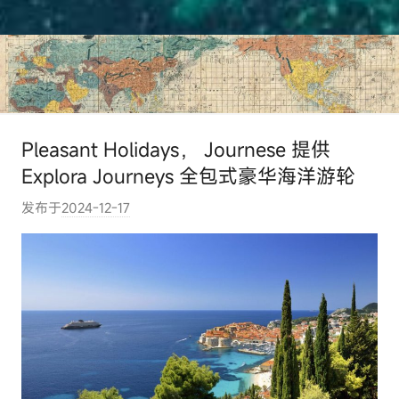
Pleasant Holidays， Journese 提供
Explora Journeys 全包式豪华海洋游轮
发布于
2024-12-17
作
者
:
e
l
u
t
o
u