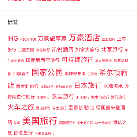
标签
万豪酒店
IHG
万豪旅享家
上海
MSC地中海
三亚旅行
凯悦酒店
北京旅行
旅行
加拿大旅行
主题乐园
冰岛旅行
华
可持续旅行
印度尼西亚旅行
嘉年华邮
尔道夫酒店
喜来登酒店
国家公园
希尔顿酒
四季酒店
地球守护者
轮
巴厘岛
店
日本旅行
水肺潜水
意大利旅行
沙
成都旅行
新加坡旅行
泰国旅行
特阿拉伯旅行
海南岛旅行
澳门旅行
法国旅行
浙江旅行
火车之旅
皇家加勒比
福朋喜来登酒
爱达邮轮
瑞士旅行
美国旅行
店
酒店之
越南旅行
签证
迪士尼乐园
迪士尼邮轮
旅
香港旅行
马来西亚旅行