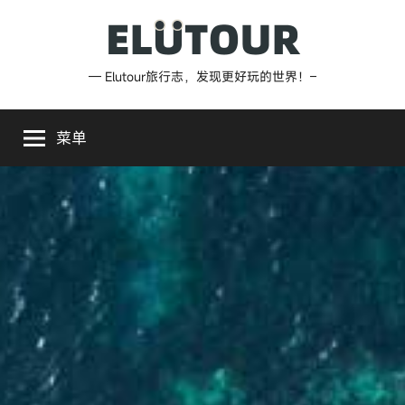
跳
至
内
Elutour
— Elutour旅行志，发现更好玩的世界！–
容
旅
菜单
行
志