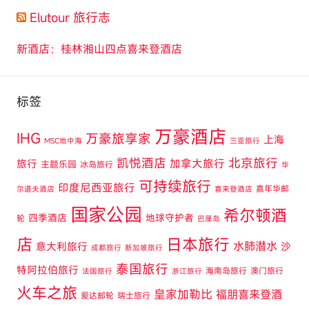
Elutour 旅行志
新酒店：桂林湘山四点喜来登酒店
标签
万豪酒店
IHG
万豪旅享家
上海
MSC地中海
三亚旅行
凯悦酒店
北京旅行
旅行
加拿大旅行
主题乐园
冰岛旅行
华
可持续旅行
印度尼西亚旅行
嘉年华邮
尔道夫酒店
喜来登酒店
国家公园
希尔顿酒
四季酒店
地球守护者
轮
巴厘岛
店
日本旅行
水肺潜水
意大利旅行
沙
成都旅行
新加坡旅行
泰国旅行
特阿拉伯旅行
海南岛旅行
澳门旅行
法国旅行
浙江旅行
火车之旅
皇家加勒比
福朋喜来登酒
爱达邮轮
瑞士旅行