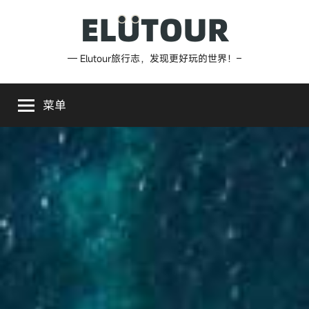
跳
至
内
Elutour
— Elutour旅行志，发现更好玩的世界！–
容
旅
菜单
行
志