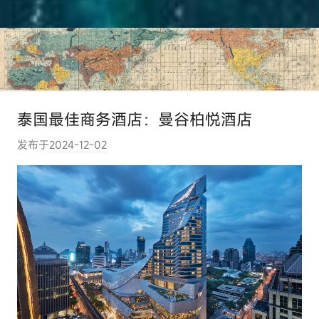
泰国最佳商务酒店：曼谷柏悦酒店
发布于
2024-12-02
作
者
:
e
l
u
t
o
u
r