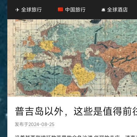
✈ 全球旅行
中国旅行
🛎 全球酒店
普吉岛以外，这些是值得前
发布于
2024-08-25
作
者