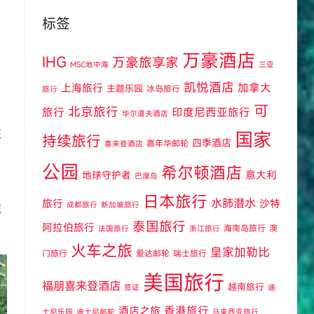
标签
万豪酒店
IHG
万豪旅享家
MSC地中海
三亚
凯悦酒店
上海旅行
加拿大
主题乐园
冰岛旅行
旅行
可
北京旅行
旅行
印度尼西亚旅行
华尔道夫酒店
在
国家
持续旅行
四季酒店
嘉年华邮轮
喜来登酒店
公园
希尔顿酒店
意大利
地球守护者
巴厘岛
，
日本旅行
水肺潜水
旅行
沙特
成都旅行
新加坡旅行
茂
泰国旅行
阿拉伯旅行
海南岛旅行
澳
法国旅行
浙江旅行
火车之旅
皇家加勒比
门旅行
爱达邮轮
瑞士旅行
美国旅行
福朋喜来登酒店
越南旅行
签证
迪
酒店之旅
香港旅行
士尼乐园
迪士尼邮轮
马来西亚旅行