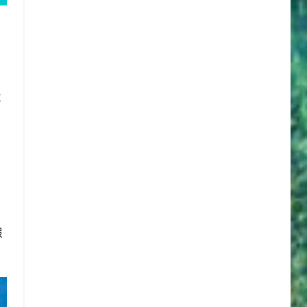
不
中
假