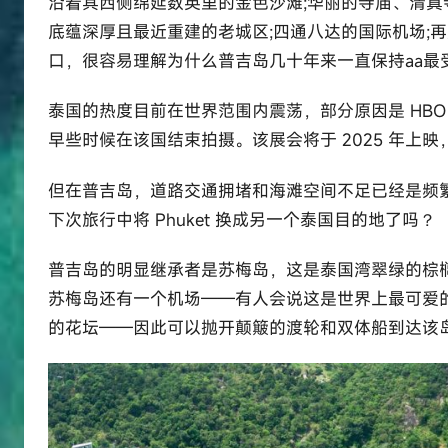
沿着其西侧绵延数英里的金色沙滩;华丽的寺庙、清真
:
底蕴深厚且最近重建的老城区;四通八达的国际机场;
e
口，很容易理解为什么普吉岛几十年来一直保持aa最
l
u
泰国的热度目前在世界范围内震荡，部分原因是 HBO
t
早些时候在该国结束拍摄。该展会将于 2025 年上
o
u
但在普吉岛，道路交通拥堵和海滩空间不足已经是频
r
下次旅行中将 Phuket 换成另一个泰国目的地了吗？
c
o
普吉岛的明显继承者是苏梅岛，这是泰国湾翠绿的棕
m
苏梅岛还有一个机场——有人会说这是世界上最可爱
的花坛——因此可以抛开颠簸的渡轮和双体船到达该