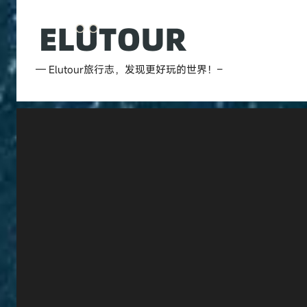
跳
至
内
Elutour
容
— Elutour旅行志，发现更好玩的世界！–
旅
行
志