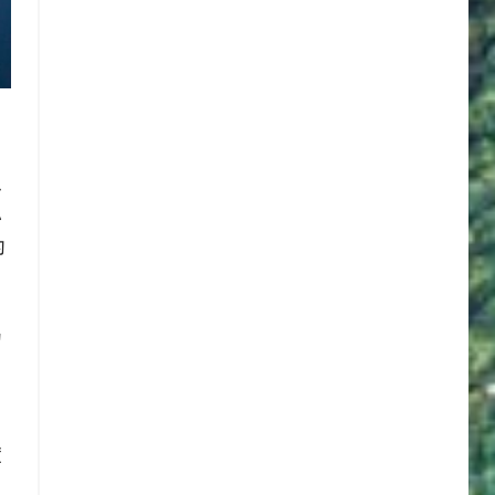
以
小
的
岛
渡