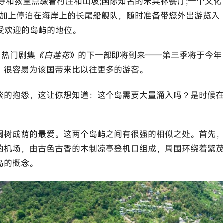
寺和教堂点缀着村庄和山坡;国际知名的米其林餐厅;一个文化
再加上停泊在海岸上的长尾船舰队，随时准备带您外出游览入
受欢迎的岛屿的地位。
 热门剧集
《白莲花
》的下一部即将到来——第三季将于今年
映，很容易为该国带来比以往更多的游客。
繁的抱怨，这让你想知道：这个岛需要大量涌入吗？是时候
榈树成荫的最爱。这两个岛屿之间有很强的相似之处。首先
的机场，由古色古香的木制凉亭登机口组成，周围环绕着繁
岛的概念。