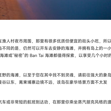
在渔人村夜市周围，那里有很多优质但便宜的街头小吃，所
岛不同的是，仍然可以开车去安静的海滩，并拥有岛上的一
海滩或“秘密”的 Ban Tai 海滩都值得探索，以享受几个小时
狂野的海滩，以至于您在其中找不到灵魂，请前往强大的象
曼谷以东，离柬埔寨边境不远，该岛在豪华场景方面不太发
汽车或非常短的航班到达叻，在那里你乘坐蒸汽朋克风格的