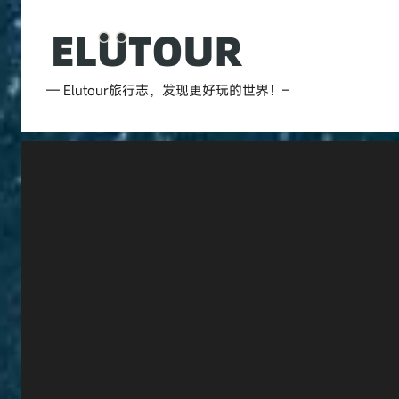
跳
至
内
Elutour
容
— Elutour旅行志，发现更好玩的世界！–
旅
行
志