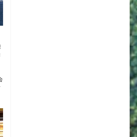
但
客
会
丽