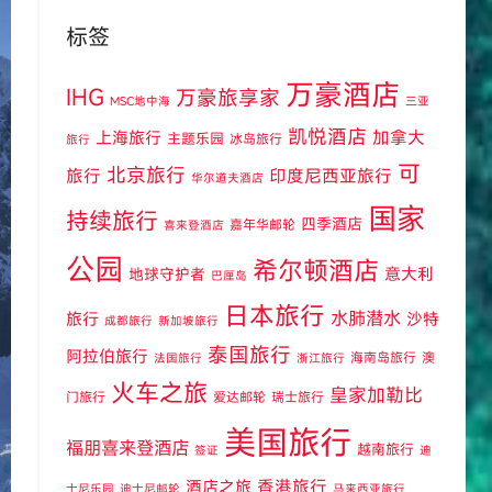
标签
万豪酒店
IHG
万豪旅享家
MSC地中海
三亚
凯悦酒店
上海旅行
加拿大
主题乐园
冰岛旅行
旅行
可
北京旅行
旅行
印度尼西亚旅行
华尔道夫酒店
国家
持续旅行
四季酒店
嘉年华邮轮
喜来登酒店
公园
希尔顿酒店
意大利
地球守护者
巴厘岛
日本旅行
水肺潜水
旅行
沙特
成都旅行
新加坡旅行
泰国旅行
阿拉伯旅行
海南岛旅行
澳
法国旅行
浙江旅行
火车之旅
皇家加勒比
门旅行
爱达邮轮
瑞士旅行
美国旅行
福朋喜来登酒店
越南旅行
签证
迪
酒店之旅
香港旅行
士尼乐园
迪士尼邮轮
马来西亚旅行