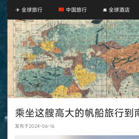
✈ 全球旅行
中国旅行
🛎 全球酒店
乘坐这艘高大的帆船旅行到
发布于
2024-06-16
作
者