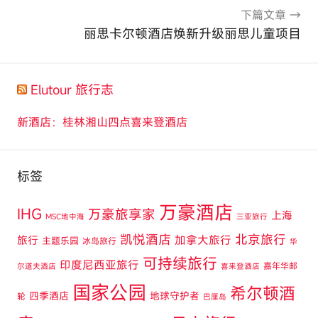
下篇文章
丽思卡尔顿酒店焕新升级丽思儿童项目
Elutour 旅行志
新酒店：桂林湘山四点喜来登酒店
标签
万豪酒店
IHG
万豪旅享家
上海
MSC地中海
三亚旅行
凯悦酒店
北京旅行
旅行
加拿大旅行
主题乐园
冰岛旅行
华
可持续旅行
印度尼西亚旅行
嘉年华邮
尔道夫酒店
喜来登酒店
国家公园
希尔顿酒
四季酒店
地球守护者
轮
巴厘岛