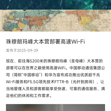
珠穆朗玛峰大本营部署高速Wi-Fi
发布于
2023-09-29
作
者
现在，前往海5200米的珠穆朗玛峰（圣母峰）大本营的
:
游客可以在世界之巅使用高速WiFi。中国移动通信集团公
e
司（简称“中国移动”）和华为宣布成功推出优质超千兆
l
Wi-Fi服务和F5.5G领先技术FTTR-B（光纤到房间），让
u
当地管理人员和游客都能享受快速、可靠的通信服务，满
t
足他们的休闲和工作需求。
o
u
r