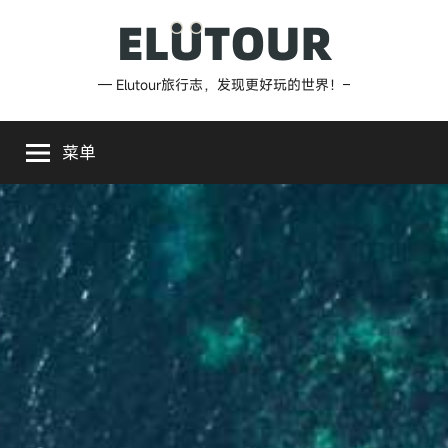
跳
至
内
Elutour
— Elutour旅行志，发现更好玩的世界！–
容
旅
菜单
行
志