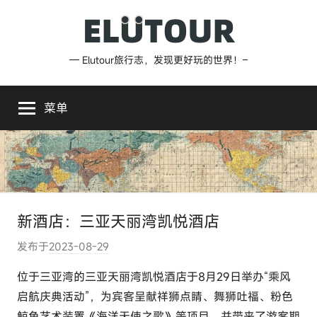
跳
至
内
Elutour
— Elutour旅行志，发现更好玩的世界！–
容
旅
菜单
行
志
新酒店：三亚天丽湾凯悦酒店
发布于
2023-08-29
作
者
位于三亚湾的三亚天丽湾凯悦酒店于8月29日举办“乘风
:
启航庆典活动”，为宾客呈献祥狮点睛、舞狮吐福、粉色
e
鲸鱼艺术装置《海洋天使之歌》等项目，并带来了游客期