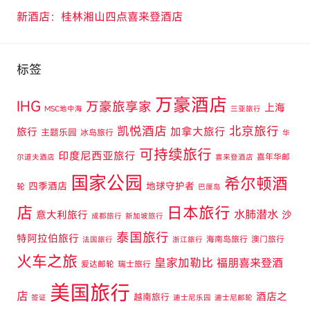
新酒店：桂林湘山四点喜来登酒店
标签
万豪酒店
IHG
万豪旅享家
上海
MSC地中海
三亚旅行
凯悦酒店
北京旅行
旅行
加拿大旅行
主题乐园
冰岛旅行
华
可持续旅行
印度尼西亚旅行
嘉年华邮
尔道夫酒店
喜来登酒店
国家公园
希尔顿酒
四季酒店
地球守护者
轮
巴厘岛
店
日本旅行
水肺潜水
意大利旅行
沙
成都旅行
新加坡旅行
泰国旅行
特阿拉伯旅行
海南岛旅行
澳门旅行
法国旅行
浙江旅行
火车之旅
皇家加勒比
福朋喜来登酒
爱达邮轮
瑞士旅行
美国旅行
店
酒店之
越南旅行
签证
迪士尼乐园
迪士尼邮轮