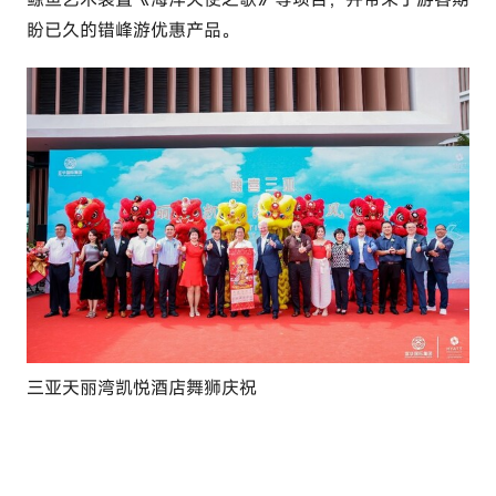
l
盼已久的错峰游优惠产品。
u
t
o
u
r
c
o
m
三亚天丽湾凯悦酒店舞狮庆祝