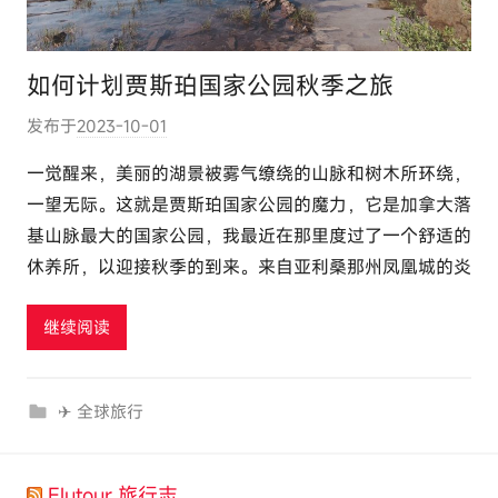
如何计划贾斯珀国家公园秋季之旅
发布于
2023-10-01
作
者
一觉醒来，美丽的湖景被雾气缭绕的山脉和树木所环绕，
:
一望无际。这就是贾斯珀国家公园的魔力，它是加拿大落
e
基山脉最大的国家公园，我最近在那里度过了一个舒适的
l
休养所，以迎接秋季的到来。来自亚利桑那州凤凰城的炎
u
t
继续阅读
o
u
r
✈ 全球旅行
c
o
m
Elutour 旅行志