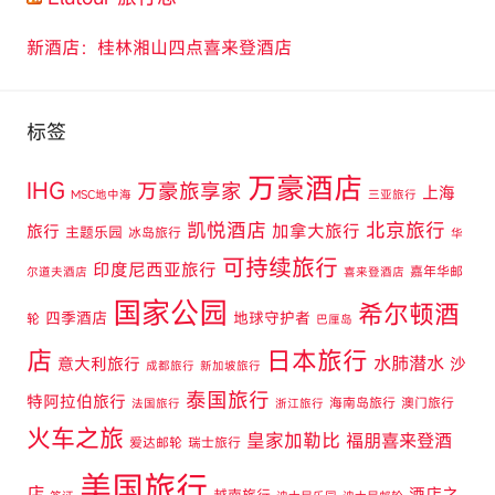
新酒店：桂林湘山四点喜来登酒店
标签
万豪酒店
IHG
万豪旅享家
上海
MSC地中海
三亚旅行
凯悦酒店
北京旅行
旅行
加拿大旅行
主题乐园
冰岛旅行
华
可持续旅行
印度尼西亚旅行
嘉年华邮
尔道夫酒店
喜来登酒店
国家公园
希尔顿酒
四季酒店
地球守护者
轮
巴厘岛
店
日本旅行
水肺潜水
意大利旅行
沙
成都旅行
新加坡旅行
泰国旅行
特阿拉伯旅行
海南岛旅行
澳门旅行
法国旅行
浙江旅行
火车之旅
皇家加勒比
福朋喜来登酒
爱达邮轮
瑞士旅行
美国旅行
店
酒店之
越南旅行