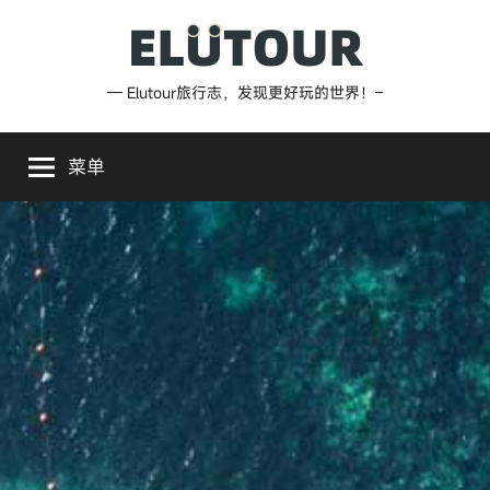
跳
至
内
Elutour
— Elutour旅行志，发现更好玩的世界！–
容
旅
菜单
行
志