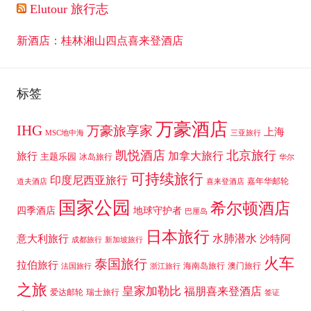
Elutour 旅行志
m
新酒店：桂林湘山四点喜来登酒店
标签
万豪酒店
IHG
万豪旅享家
上海
MSC地中海
三亚旅行
凯悦酒店
北京旅行
加拿大旅行
旅行
主题乐园
冰岛旅行
华尔
可持续旅行
印度尼西亚旅行
嘉年华邮轮
道夫酒店
喜来登酒店
国家公园
希尔顿酒店
四季酒店
地球守护者
巴厘岛
日本旅行
水肺潜水
意大利旅行
沙特阿
成都旅行
新加坡旅行
火车
泰国旅行
拉伯旅行
海南岛旅行
澳门旅行
法国旅行
浙江旅行
之旅
皇家加勒比
福朋喜来登酒店
爱达邮轮
瑞士旅行
签证