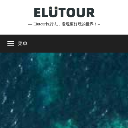
跳
至
内
— Elutour旅行志，发现更好玩的世界！–
Elutour
容
旅
菜单
行
志