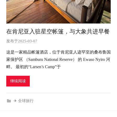
在肯尼亚入驻星空帐篷，与大象共进早餐
发布于
2025-03-07
作
者
这是一家精品帐篷酒店，位于肯尼亚人迹罕至的桑布鲁国
:
家保护区 （Samburu National Reserve） 的 Ewaso Nyiro 河
e
畔。 最初的“Larsen’s Camp”于
l
u
继续阅读
t
o
u
✈ 全球旅行
r
c
o