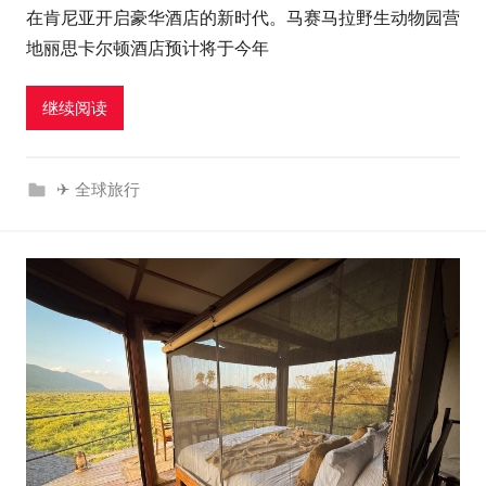
在肯尼亚开启豪华酒店的新时代。马赛马拉野生动物园营
l
地丽思卡尔顿酒店预计将于今年
u
t
继续阅读
o
u
r
✈ 全球旅行
c
o
m