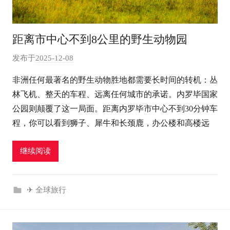
距离市中心不到8公里的野生动物园
发布于
2025-12-08
作
者
非洲任何最著名的野生动物胜地都需要长时间的转机：丛
:
林飞机、整天的车程、远离任何城市的承诺。内罗毕国家
e
公园则颠覆了这一局面。距离内罗毕市中心不到30分钟车
l
程，你可以看到狮子、犀牛和长颈鹿，办公楼和高楼远
u
t
继续阅读
o
u
r
✈ 全球旅行
c
o
m