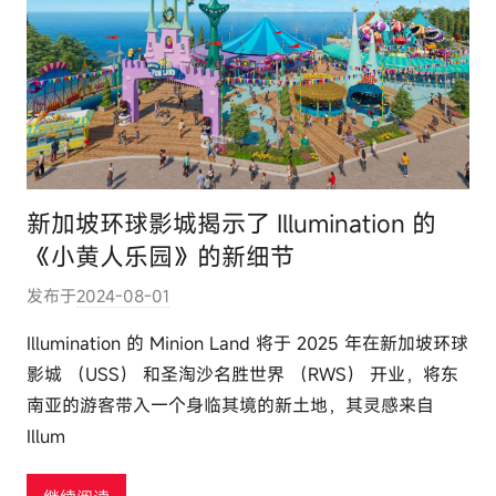
新加坡环球影城揭示了 Illumination 的
《小黄人乐园》的新细节
发布于
2024-08-01
作
者
Illumination 的 Minion Land 将于 2025 年在新加坡环球
:
影城 （USS） 和圣淘沙名胜世界 （RWS） 开业，将东
e
南亚的游客带入一个身临其境的新土地，其灵感来自
l
Illum
u
t