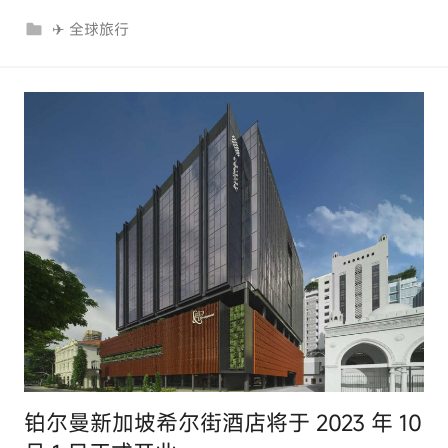
r
✈ 全球旅行
c
o
m
铂尔曼新加坡希尔街酒店将于 2023 年 10