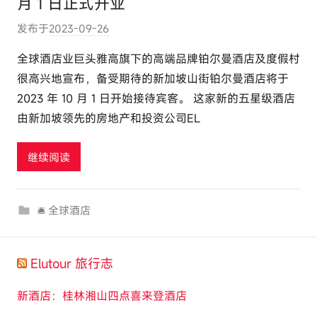
月 1 日正式开业
发布于
2023-09-26
作
者
全球酒店业巨头雅高旗下的高端品牌铂尔曼酒店及度假村
:
很高兴地宣布，备受期待的新加坡山街铂尔曼酒店将于
e
2023 年 10 月 1 日开始接待宾客。 这家新的五星级酒店
l
由新加坡领先的房地产和投资公司EL
u
t
继续阅读
o
u
r
🛎 全球酒店
c
o
m
Elutour 旅行志
新酒店：桂林湘山四点喜来登酒店