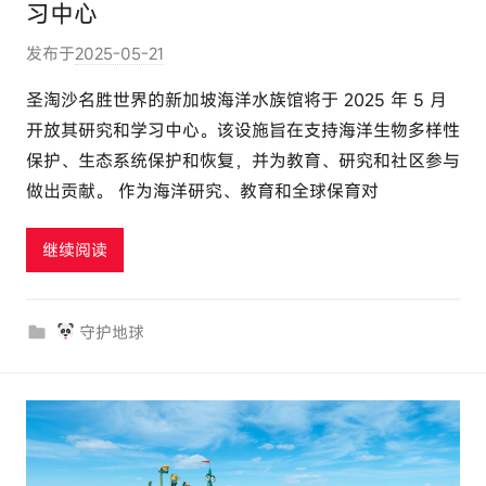
习中心
发布于
2025-05-21
作
者
圣淘沙名胜世界的新加坡海洋水族馆将于 2025 年 5 月
:
开放其研究和学习中心。该设施旨在支持海洋生物多样性
e
保护、生态系统保护和恢复，并为教育、研究和社区参与
l
做出贡献。 作为海洋研究、教育和全球保育对
u
t
继续阅读
o
u
r
守护地球
c
o
m