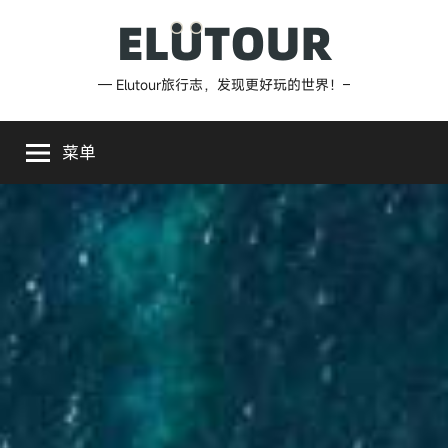
跳
至
内
Elutour
— Elutour旅行志，发现更好玩的世界！–
容
旅
菜单
行
志