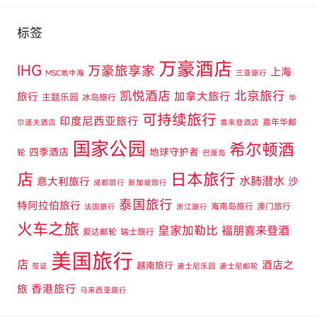
标签
万豪酒店
IHG
万豪旅享家
上海
MSC地中海
三亚旅行
凯悦酒店
北京旅行
旅行
加拿大旅行
主题乐园
冰岛旅行
华
可持续旅行
印度尼西亚旅行
嘉年华邮
尔道夫酒店
喜来登酒店
国家公园
希尔顿酒
四季酒店
地球守护者
轮
巴厘岛
店
日本旅行
水肺潜水
意大利旅行
沙
成都旅行
新加坡旅行
泰国旅行
特阿拉伯旅行
海南岛旅行
澳门旅行
法国旅行
浙江旅行
火车之旅
皇家加勒比
福朋喜来登酒
爱达邮轮
瑞士旅行
美国旅行
店
酒店之
越南旅行
签证
迪士尼乐园
迪士尼邮轮
旅
香港旅行
马来西亚旅行