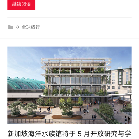
继续阅读
o
u
r
✈ 全球旅行
c
o
m
新加坡海洋水族馆将于 5 月开放研究与学