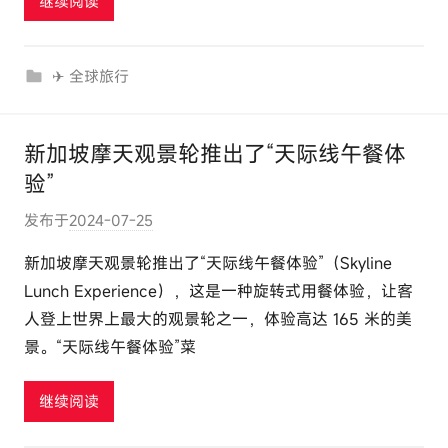
继续阅读
o
u
r
✈ 全球旅行
c
o
m
新加坡摩天观景轮推出了“天际线午餐体
验”
发布于
2024-07-25
作
者
新加坡摩天观景轮推出了“天际线午餐体验”（Skyline
:
Lunch Experience），这是一种旋转式用餐体验，让客
e
人登上世界上最大的观景轮之一，体验高达 165 米的美
l
景。“天际线午餐体验”菜
u
t
继续阅读
o
u