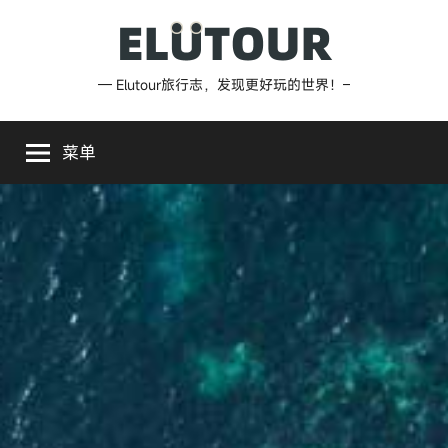
跳
至
内
Elutour
— Elutour旅行志，发现更好玩的世界！–
容
旅
菜单
行
志