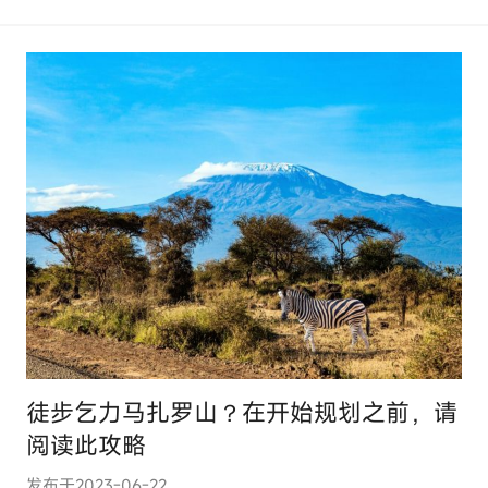
o
m
徒步乞力马扎罗山？在开始规划之前，请
阅读此攻略
发布于
2023-06-22
作