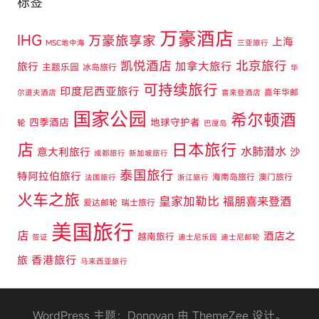
标签
万豪酒店
IHG
万豪旅享家
上海
MSC地中海
三亚旅行
凯悦酒店
北京旅行
旅行
加拿大旅行
主题乐园
冰岛旅行
华
可持续旅行
印度尼西亚旅行
嘉年华邮
尔道夫酒店
喜来登酒店
国家公园
希尔顿酒
四季酒店
地球守护者
轮
巴厘岛
店
日本旅行
水肺潜水
意大利旅行
沙
成都旅行
新加坡旅行
泰国旅行
特阿拉伯旅行
海南岛旅行
澳门旅行
法国旅行
浙江旅行
火车之旅
皇家加勒比
福朋喜来登酒
爱达邮轮
瑞士旅行
美国旅行
店
酒店之
越南旅行
签证
迪士尼乐园
迪士尼邮轮
旅
香港旅行
马来西亚旅行
WordPress 主题：Donovan 由 ThemeZee 设计。