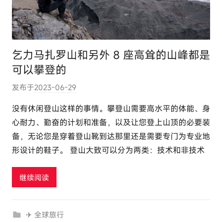
乞力马扎罗山和另外 8 座高耸的山峰都是
可以攀登的
发布于
2023-06-29
作
者
没有休闲登山这样的事情。攀登山需要高水平的体能、身
:
心耐力、勤奋的计划和准备，以及让您登上山顶的必要装
e
备，无论您是穿着登山靴到达那里还是需要专门为专业地
l
形设计的鞋子。 登山大致可以分为两类：技术和非技术
u
t
继续阅读
o
u
r
✈ 全球旅行
c