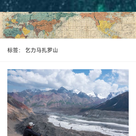
标签：
乞力马扎罗山