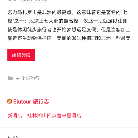
者
乞力马扎罗山是非洲的最高点，这意味着它是著名的“七
:
峰”之一：地球上七大洲的最高峰。仅此一项就足以让即
e
使是休闲徒步旅行者也开始梦想远足度假，但是当您加上
l
靠近野生动物保护区，美丽的咖啡种植园和非洲一些最美
u
t
继续阅读
o
u
r
✈ 全球旅行
c
o
m
Elutour 旅行志
新酒店：桂林湘山四点喜来登酒店