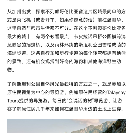
从加州出发，探索不列颠哥伦比亚省这片区域最简单的方
式是乘飞机（或者开车，如果你愿意的话）前往
温哥华
，
这里自然与都市生活密不可分。在这个不列颠哥伦比亚省
最大的城市，有两个必看景点：
卡皮拉诺吊桥公园
横跨湍
急峡谷的摇曳桥，以及雨林环绕的
斯坦利公园
雪松成荫的
海堤步道。这条自行车和步行步道的每个转弯都拥有绝佳
的景致，还有机会观赏到好奇的海豹和其他海洋野生动
物。
了解斯坦利公园自然风光最独特的方式之一，就是参加以
原住民视角为中心的导览游，例如原住民经营的
Talaysay
Tours
提供的导览游。每日的“会说话的树”导览游，让游
客了解原住民几千年来如何在温哥华周边的土地上生存。