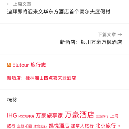
上篇文章
章
迪拜即将迎来文华东方酒店首个高尔夫度假村
导
航
下篇文章
新酒店：银川万豪万枫酒店
Elutour 旅行志
新酒店：桂林湘山四点喜来登酒店
标签
万豪酒店
IHG
万豪旅享家
上海
MSC地中海
三亚旅行
凯悦酒店
北京旅行
旅行
加拿大旅行
主题乐园
冰岛旅行
华