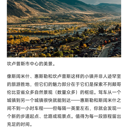
坎卢普斯市中心的美景。
像斯阔米什、惠斯勒和坎卢普斯这样的小镇并非人迹罕至
的旅游胜地，但它们的魅力部分在于它们是探索不列颠哥
伦比亚省众多自然景观（数量众多）的枢纽。驾车从一个
城镇到另一个城镇很快就能到达——惠斯勒和斯阔米什之
间不到一小时车程——但每隔一英里左右，你就会发现一
个新的步道起点、岔路或观景点。值得为每一段旅程留出
充足的时间。