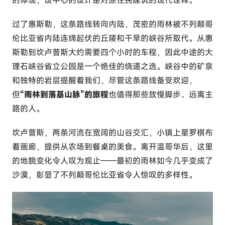
的体现，该中心的设计是对原住民建筑的现代诠释。
过了惠斯勒，这条路线转向内陆，茂密的雨林被不列颠哥
伦比亚省内陆连绵起伏的丘陵和干旱的峡谷所取代。从惠
斯勒到坎卢普斯大约需要四个小时的车程，因此中途的
大
理石峡谷省立公园
是一个绝佳的绕道之选。峡谷中的矿泉
和独特的岩层提醒着我们，尽管这条路线备受欢迎，
但
“雨林到落基山脉”的旅程
也值得那些放慢脚步、远离主
路的人。
坎卢普斯，两条河流在宽阔的山谷交汇，小镇上星罗棋布
着画廊，提供从农场到餐桌
的
美食。离开温哥华后，这里
的地貌变化令人叹为观止——最初的雨林如今几乎变成了
沙漠，彰显了不列颠哥伦比亚省令人惊叹的多样性。