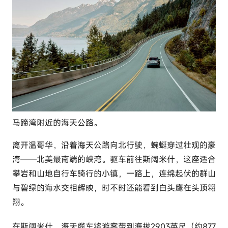
马蹄湾附近的海天公路。
离开温哥华，沿着海天公路向北行驶，蜿蜒穿过壮观的豪
湾——北美最南端的峡湾。驱车前往斯阔米什，这座适合
攀岩和山地自行车骑行的小镇，一路上，
连绵
起伏的群山
与碧绿的海水交相辉映，时不时还能看到白头鹰在头顶翱
翔。
在斯阔米什，
海天缆车
将游客带到海拔2903英尺（约877