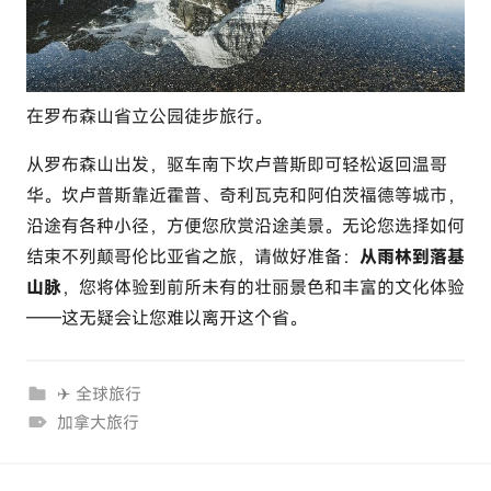
在罗布森山省立公园徒步旅行。
从罗布森山出发，驱车南下坎卢普斯即可轻松返回温哥
华。坎卢普斯靠近霍普、奇利瓦克和阿伯茨福德等城市，
沿途有各种小径，方便您欣赏沿途美景。无论您选择如何
结束不列颠哥伦比亚省之旅，请做好准备：
从雨林到落基
山脉
，您将体验到前所未有的壮丽景色和丰富的文化体验
——这无疑会让您难以离开这个省。
✈ 全球旅行
加拿大旅行
文