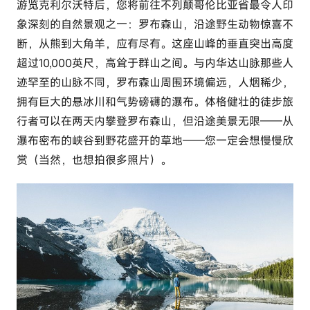
游览克利尔沃特后，您将前往不列颠哥伦比亚省最令人印
象深刻的自然景观之一：
罗布森山
，沿途野生动物惊喜不
断，从熊到大角羊，应有尽有。这座山峰的垂直突出高度
超过10,000英尺，高耸于群山之间。与内华达山脉那些人
迹罕至的山脉不同，罗布森山周围环境偏远，人烟稀少，
拥有巨大的悬冰川和气势磅礴的瀑布。体格健壮的徒步旅
行者可以在两天内攀登罗布森山，但沿途美景无限——从
瀑布密布的峡谷到野花盛开的草地——您一定会想慢慢欣
赏（当然，也想拍很多照片）。