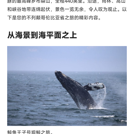
脉的最高峰罗布森山，全程440英里。沿途，雨林、高山
和峡谷地带连绵起伏，景色一览无余，令人叹为观止。以
下是您的不列颠哥伦比亚省之旅的精彩内容。
从海景到海平面之上
鲸鱼王子号观鲸之旅。