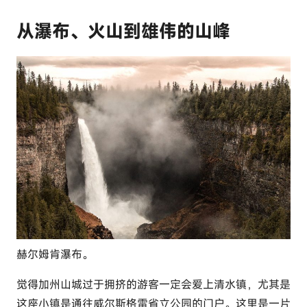
从瀑布、火山到雄伟的山峰
赫尔姆肯瀑布。
觉得加州山城过于拥挤的游客一定会爱上
清水镇
，尤其是
这座小镇是通往
威尔斯格雷省立公园
的门户。这里是一片