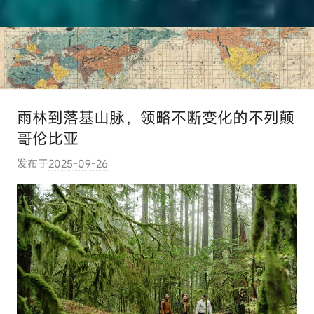
雨林到落基山脉，领略不断变化的不列颠
哥伦比亚
发布于
2025-09-26
作
者
:
e
l
u
t
o
u