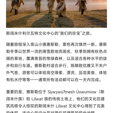
斯阔米什利尔瓦特文化中心的“我们的珍宝”之旅。
随着旅程深入高山小镇
惠斯勒
，景色再次焕然一新。惠斯
勒冬季以世界一流的滑雪胜地而闻名，秋季则拥有秋色点
缀的草地、覆满青苔的常绿森林，以及适合各种水平的徒
步和自行车道。惠斯勒村适合步行，既精致优雅又不失户
外气息，游客可以体验高空滑索、漂流、品尝美食、体验
有机水疗等等——通常所有活动都可以在一天内完成。
重要的是，惠斯勒位于 Sḵwx̱wú7mesh Úxwumixw（斯
阔米什族）和 Líl̓wat 族的传统土地上，他们的文化在建
筑风格令人惊叹的
斯阔米什 Líl̓wat 文化中心
得到了完美