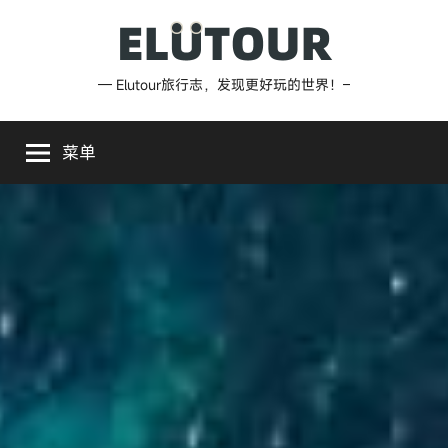
跳
至
内
Elutour
— Elutour旅行志，发现更好玩的世界！–
容
旅
菜单
行
志