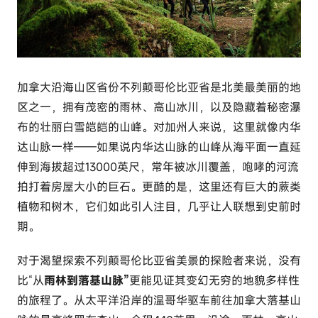
r
c
o
m
加拿大沿海山区省份
不列颠哥伦比亚
省是北美最美丽的地
区之一，拥有茂密的雨林、高山冰川，以及隐藏着秘密瀑
布的壮丽白雪皑皑的山峰。对加州人来说，这里就像内华
达山脉一样——如果说内华达山脉的山峰从海平面一直延
伸到海拔超过13000英尺，常年被冰川覆盖，咆哮的河流
拍打着房屋大小的巨石。更酷的是，这里还有巨大的蕨类
植物和树木，它们如此引人注目，几乎让人联想到史前时
期。
对于渴望探索不列颠哥伦比亚省美景的探险者来说，没有
比“从
雨林到落基山脉”
更能见证其变幻无穷的地貌多样性
的旅程了。从太平洋沿岸的温哥华驱车前往加拿大落基山