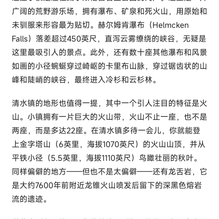
广阔的荒野游乐场，拥有瀑布、矿泉和死火山，用原始和
未驯服来形容最为贴切。赫尔姆肯瀑布（Helmcken
Falls）落差超过450英尺，直泻云雾缭绕的峡谷，无疑是
这里最吸引人的景点。此外，还有数十座其他瀑布和风景
如画的小径蜿蜒穿过崎岖的卡里布山脉，穿过锯齿状的山
峰和陡峭的峡谷，最终进入冷杉和云杉林。
清水镇的地形也值得一提，其中一个引人注目的特征是火
山。小镇拥有一片巨大的火山带，火山不止一座，也不是
两座，而是多达22座。在清水镇多待一会儿，你就能登
上金字塔山（6英里，海拔1070英尺）的火山山顶，并从
平铁小径（5.5英里，海拔1110英尺）鸟瞰壮丽的秋叶。
同样偏僻的地方——但也不是太偏僻——还有龙舌岩，它
是大约7600年前附近龙锥火山喷发后留下的深黑色熔岩
流的遗迹。