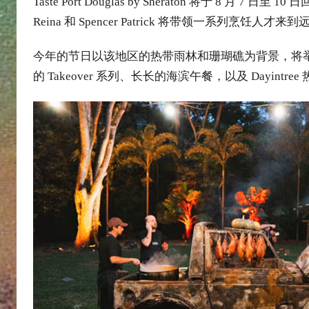
Taste Port Douglas by Sheraton 将于 8
:
Reina 和 Spencer Patrick 将带领一系列
e
l
今年的节日以该地区的热带雨林和珊瑚礁为背景，将
u
的 Takeover 系列、长长的海滨午餐，以及 Dayintree 热带雨林
t
o
u
r
c
o
m