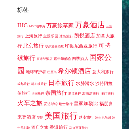
标签
万豪酒店
出
IHG
万豪旅享家
MSC地中海
三亚
凯悦酒店
加拿大旅
上海旅行
主题乐园
冰岛旅行
旅行
可持
北京旅行
行
印度尼西亚旅行
华尔道夫酒店
国家公
续旅行
四季酒店
嘉年华邮轮
喜来登酒店
园
希尔顿酒店
意大利旅行
地球守护者
巴厘岛
日本旅行
水肺潜水
沙特阿拉
成都旅行
新加坡旅行
泰国旅行
伯旅行
海南岛旅行
澳门旅行
法国旅行
浙江旅行
火车之旅
皇家加勒比
福朋喜
爱达邮轮
瑞士旅行
美国旅行
来登酒店
越南旅行
签证
迪士尼乐园
迪
香港旅行
酒店之旅
士尼邮轮
马来西亚旅行