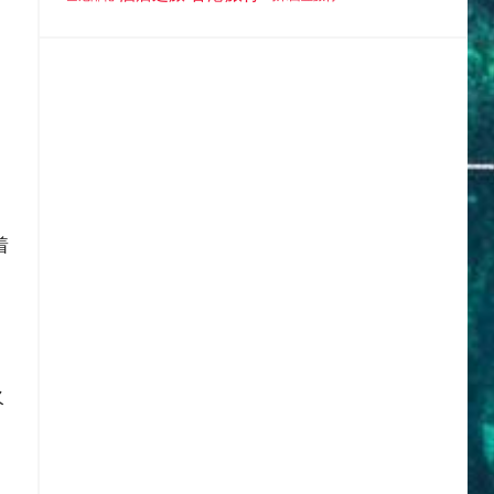
着
出
火