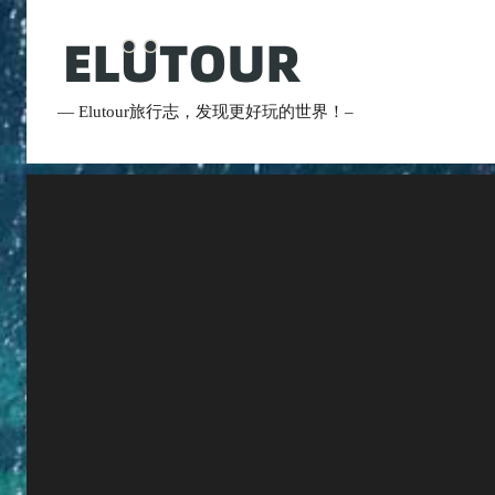
跳
至
内
容
Elutour
— Elutour旅行志，发现更好玩的世界！–
旅
行
志