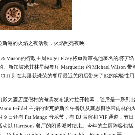
拉斯港的火焰之夜活动，火焰照亮夜晚
Mason的行政主厨Roger Pizey将重新审视他著名的
塔丁
馅
新加坡米其林星级餐厅 Marguerite 的 Michael Wilson 带
 Ryan Clift 则在其屡获殊荣的餐厅最近关闭后带来了他的实验性用
幻影大酒店度假村的海滨发布派对拉开帷幕，随后是一系列
0 晚宴、Manu Feildel 主持的雷克萨斯长午餐以及戴恩树热带雨林的
 9 日还有 Fat Mango 音乐节，有 DJ 表演和 VIP 通道，节日
 Harrisons 餐厅的闭幕派对结束。今年的主厨阵容包括
son、Colin Fassnidge、Raymond Capaldi、Roger Pizey 等。