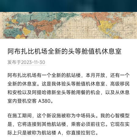
阿布扎比机场全新的头等舱值机休息室
发布于
2023-11-30
作
者
阿布扎比机场有一个全新的航站楼，本月开放，还有一个
:
全新的休息室。这是我体验头等舱值机休息室、高级移民
e
和安检以及阿提哈德新坐头等舱用餐的机会，以及从休息
l
室内登机空客 A380。
u
t
在施工期间，这个新设施被称为中场码头。我的心智模型
o
是，它将连接到其他航站楼，乘客必须前往它。它现在实
u
际上只是被称为航站楼 A，你直接拉到它。
r