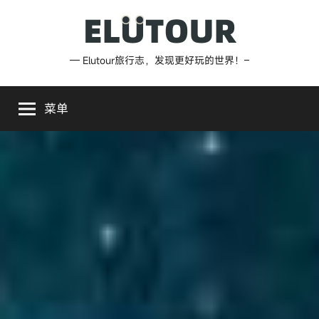
跳
至
内
Elutour
— Elutour旅行志，发现更好玩的世界！–
容
旅
菜单
行
志