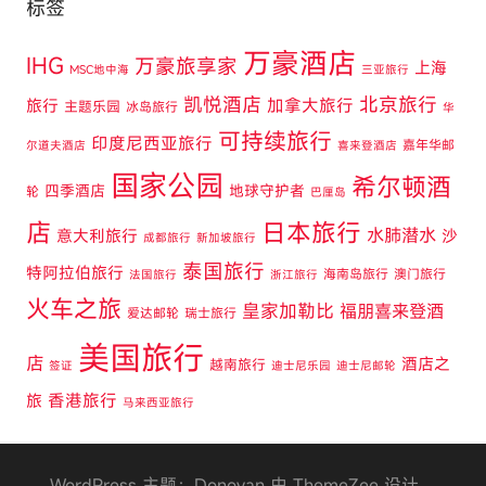
标签
万豪酒店
IHG
万豪旅享家
上海
MSC地中海
三亚旅行
凯悦酒店
北京旅行
旅行
加拿大旅行
主题乐园
冰岛旅行
华
可持续旅行
印度尼西亚旅行
嘉年华邮
尔道夫酒店
喜来登酒店
国家公园
希尔顿酒
四季酒店
地球守护者
轮
巴厘岛
店
日本旅行
水肺潜水
意大利旅行
沙
成都旅行
新加坡旅行
泰国旅行
特阿拉伯旅行
海南岛旅行
澳门旅行
法国旅行
浙江旅行
火车之旅
皇家加勒比
福朋喜来登酒
爱达邮轮
瑞士旅行
美国旅行
店
酒店之
越南旅行
签证
迪士尼乐园
迪士尼邮轮
旅
香港旅行
马来西亚旅行
WordPress 主题：Donovan 由 ThemeZee 设计。