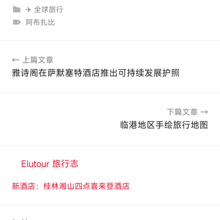
✈ 全球旅行
阿布扎比
文
上篇文章
章
雅诗阁在萨默塞特酒店推出可持续发展护照
导
航
下篇文章
临港地区手绘旅行地图
Elutour 旅行志
新酒店：桂林湘山四点喜来登酒店