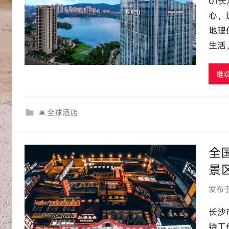
01
心，
地理
生活
继
🛎 全球酒店
全
景
发布
长沙
待工