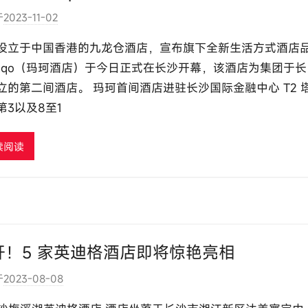
于
2023-11-02
作
者
设立于中国香港的九龙仓酒店，宣布旗下全新生活方式酒店
:
aqo（玛珂酒店）于今日正式在长沙开幕，该酒店为集团于长
e
立的第二间酒店。 玛珂首间酒店进驻长沙国际金融中心 T2 
l
第3以及8至1
u
t
o
续阅读
u
r
c
o
m
开！5 家英迪格酒店即将惊艳亮相
于
2023-08-08
作
者