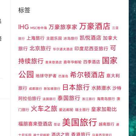
标签
品
万豪酒店
IHG
万豪旅享家
MSC地中海
三亚
凯悦酒店
上海旅行
加拿大
塔
主题乐园
冰岛旅行
旅行
可
北京旅行
旅行
印度尼西亚旅行
华尔道夫酒店
国家
持续旅行
四季酒店
嘉年华邮轮
喜来登酒店
公园
希尔顿酒店
意大利
地球守护者
巴厘岛
日本旅行
水肺潜水
旅行
沙特
成都旅行
新加坡旅行
泰国旅行
阿拉伯旅行
海南岛旅行
澳
法国旅行
浙江旅行
火车之旅
皇家加勒比
门旅行
爱达邮轮
瑞士旅行
美国旅行
福朋喜来登酒店
越南旅行
签证
迪
酒店之旅
香港旅行
士尼乐园
迪士尼邮轮
马来西亚旅行