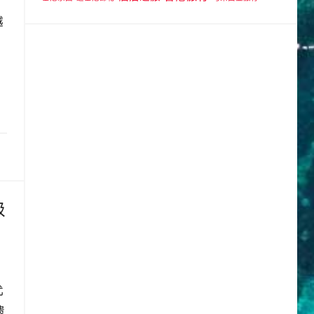
越
级
优
遗