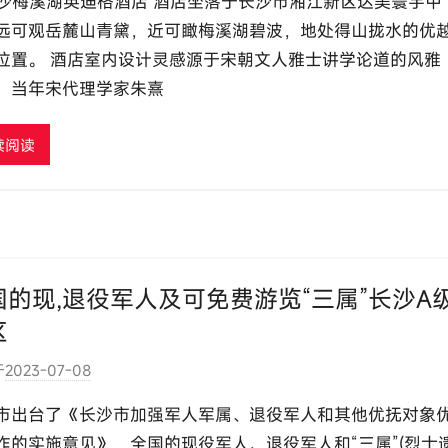
长沙梅溪湖英迪格酒店 酒店坐落于长沙市湘江新区达美寰宇中
:
远可观岳麓山青黛，近可瞰梅溪湖碧波，地处得山拢水的优
e
位置。 酒店室内设计灵感源于宋朝文人雅士讲学论道的风雅
l
，当年宋代理学家朱熹
u
t
o
续阅读
u
r
c
o
m
国的现,退役军人及可免费游览“三属”长沙A
区
于
2023-07-08
作
者
市出台了《长沙市加强军人军属、退役军人和其他优抚对象
:
作的实施意见》，全国的现役军人、退役军人和“三属”(烈士
e