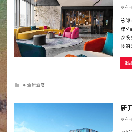
发布
总部
牌M
沙设
楼的
继
🛎 全球酒店
新
发布