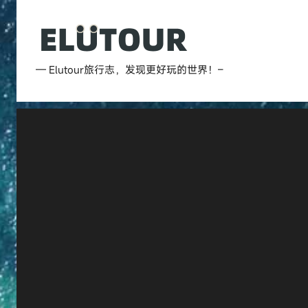
跳
至
内
Elutour
容
— Elutour旅行志，发现更好玩的世界！–
旅
行
志