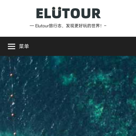
跳
至
内
Elutour
— Elutour旅行志，发现更好玩的世界！–
容
旅
菜单
行
志