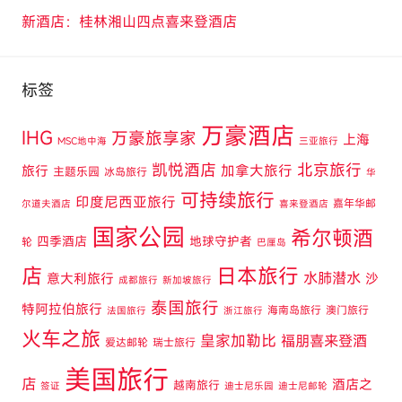
新酒店：桂林湘山四点喜来登酒店
标签
万豪酒店
IHG
万豪旅享家
上海
MSC地中海
三亚旅行
凯悦酒店
北京旅行
旅行
加拿大旅行
主题乐园
冰岛旅行
华
可持续旅行
印度尼西亚旅行
嘉年华邮
尔道夫酒店
喜来登酒店
国家公园
希尔顿酒
四季酒店
地球守护者
轮
巴厘岛
店
日本旅行
水肺潜水
意大利旅行
沙
成都旅行
新加坡旅行
泰国旅行
特阿拉伯旅行
海南岛旅行
澳门旅行
法国旅行
浙江旅行
火车之旅
皇家加勒比
福朋喜来登酒
爱达邮轮
瑞士旅行
美国旅行
店
酒店之
越南旅行
签证
迪士尼乐园
迪士尼邮轮