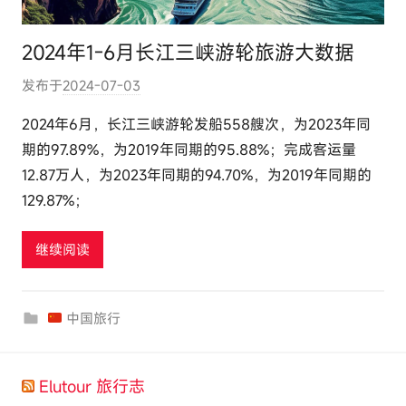
2024年1-6月长江三峡游轮旅游大数据
发布于
2024-07-03
作
者
2024年6月，长江三峡游轮发船558艘次，为2023年同
:
期的97.89%，为2019年同期的95.88%；完成客运量
e
12.87万人，为2023年同期的94.70%，为2019年同期的
l
129.87%；
u
t
继续阅读
o
u
r
中国旅行
c
o
m
Elutour 旅行志