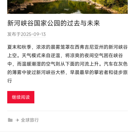
新河峡谷国家公园的过去与未来
发布于
2025-09-13
作
者
夏末和秋季，浓浓的晨雾笼罩在西弗吉尼亚州的新河峡谷
:
上空。天气模式来自逆温，将凉爽的夜间空气困在峡谷
e
中，而温暖潮湿的空气则从下面的河流上升。汽车在灰色
l
的薄雾中驶过新河峡谷大桥，早晨最早的攀岩者和徒步旅
u
行
t
o
u
继续阅读
r
c
✈ 全球旅行
o
m