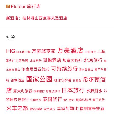
Elutour 旅行志
新酒店：桂林湘山四点喜来登酒店
标签
万豪酒店
IHG
万豪旅享家
上海
MSC地中海
三亚旅行
凯悦酒店
北京旅行
旅行
加拿大旅行
主题乐园
冰岛旅行
华
可持续旅行
印度尼西亚旅行
嘉年华邮
尔道夫酒店
喜来登酒店
国家公园
希尔顿酒
四季酒店
地球守护者
轮
巴厘岛
店
日本旅行
水肺潜水
意大利旅行
沙
成都旅行
新加坡旅行
泰国旅行
特阿拉伯旅行
海南岛旅行
澳门旅行
法国旅行
浙江旅行
火车之旅
皇家加勒比
福朋喜来登酒
爱达邮轮
瑞士旅行