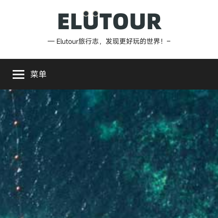
跳
至
内
Elutour
— Elutour旅行志，发现更好玩的世界！–
容
旅
菜单
行
志