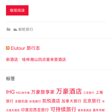
t
继续阅读
o
u
r
🛳 邮轮旅行
c
o
m
Elutour 旅行志
新酒店：桂林湘山四点喜来登酒店
标签
万豪酒店
IHG
万豪旅享家
上海
MSC地中海
三亚旅行
凯悦酒店
北京旅行
旅行
加拿大旅行
主题乐园
冰岛旅行
华
可持续旅行
印度尼西亚旅行
嘉年华邮
尔道夫酒店
喜来登酒店