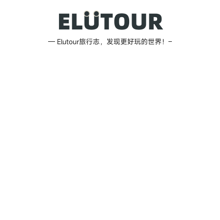
跳
至
内
Elutour
— Elutour旅行志，发现更好玩的世界！–
容
旅
行
志