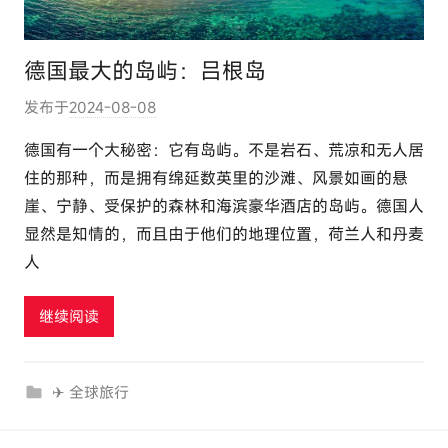
德国最大的岛屿：吕根岛
发布于
2024-08-08
作
者
德国有一个大秘密：它有岛屿。不是岩石、荒凉和无人居
:
住的那种，而是拥有绵延数英里的沙滩、风景如画的悬
e
崖、宁静、受保护的森林和海滨豪华酒店的岛屿。德国人
l
显然是知情的，而且由于他们的地理位置，荷兰人和丹麦
u
人
t
o
u
继续阅读
r
c
✈ 全球旅行
o
m