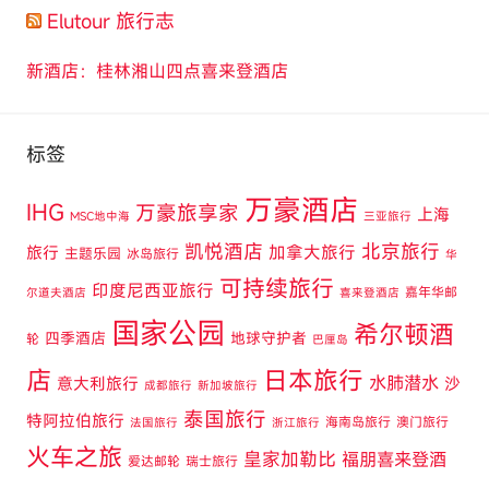
Elutour 旅行志
新酒店：桂林湘山四点喜来登酒店
标签
万豪酒店
IHG
万豪旅享家
上海
MSC地中海
三亚旅行
凯悦酒店
北京旅行
旅行
加拿大旅行
主题乐园
冰岛旅行
华
可持续旅行
印度尼西亚旅行
嘉年华邮
尔道夫酒店
喜来登酒店
国家公园
希尔顿酒
四季酒店
地球守护者
轮
巴厘岛
店
日本旅行
水肺潜水
意大利旅行
沙
成都旅行
新加坡旅行
泰国旅行
特阿拉伯旅行
海南岛旅行
澳门旅行
法国旅行
浙江旅行
火车之旅
皇家加勒比
福朋喜来登酒
爱达邮轮
瑞士旅行