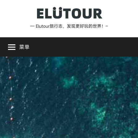
跳
至
内
Elutour
— Elutour旅行志，发现更好玩的世界！–
容
旅
菜单
行
志