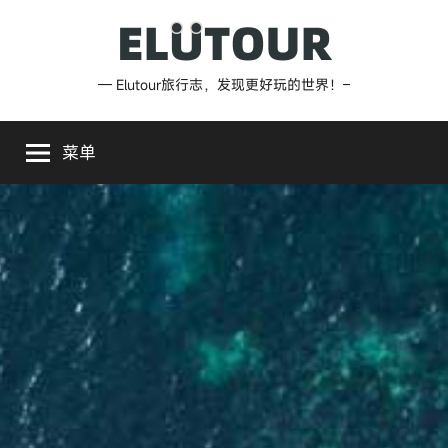
跳
至
内
Elutour
— Elutour旅行志，发现更好玩的世界！–
容
旅
菜单
行
志