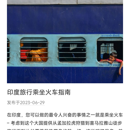
m
印度旅行乘坐火车指南
发布于
2023-06-29
作
者
在印度，您可以做的最令人兴奋的事情之一就是乘坐火车
:
– 考虑到这个大国提供从孟加拉虎狩猎到喜马拉雅山徒步
e