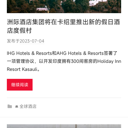
洲际酒店集团将在卡绍里推出新的假日酒
店度假村
发布于
2023-07-04
作
者
IHG Hotels & Resorts和AHG Hotels & Resorts签署了
:
一项管理协议，以开发印度拥有300间客房的Holiday Inn
e
Resort Kasauli。
l
u
继续阅读
t
o
u
🛎 全球酒店
r
c
o