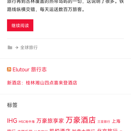
旅行再到丛林覆盖的热带岛屿的一切，这说明了很多。铁
l
路线纵横交错，每天运送数百万旅客。
u
t
继续阅读
o
u
r
✈ 全球旅行
c
o
m
Elutour 旅行志
新酒店：桂林湘山四点喜来登酒店
标签
万豪酒店
IHG
万豪旅享家
上海
MSC地中海
三亚旅行