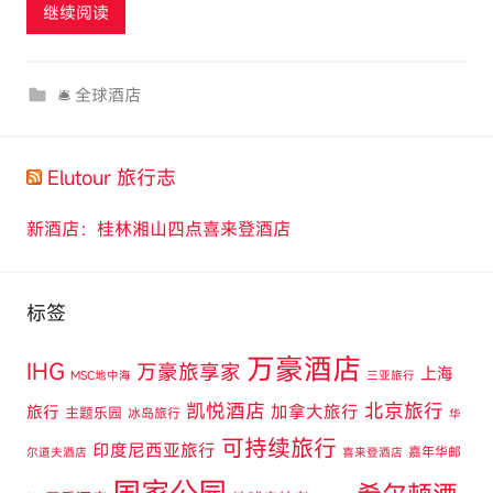
继续阅读
o
u
r
🛎 全球酒店
c
o
m
Elutour 旅行志
新酒店：桂林湘山四点喜来登酒店
标签
万豪酒店
IHG
万豪旅享家
上海
MSC地中海
三亚旅行
凯悦酒店
北京旅行
旅行
加拿大旅行
主题乐园
冰岛旅行
华
可持续旅行
印度尼西亚旅行
嘉年华邮
尔道夫酒店
喜来登酒店
国家公园