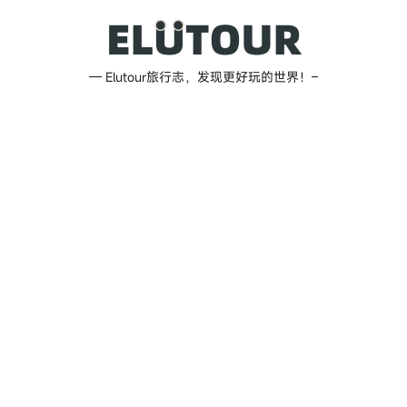
跳
至
内
Elutour
— Elutour旅行志，发现更好玩的世界！–
容
旅
行
志