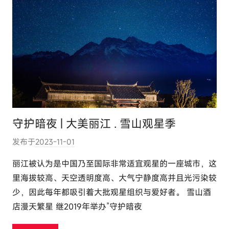
守护暗夜 | 大美丽江 . 雪山观星季
发布于
2023-11-01
作
者
丽江被认为是中国乃至国际非常适宜观星的一座城市，这
:
里海拔较高、天空透明度高、大气宁静度高并且光污染较
e
少，因此每年都吸引着大批观星组织与爱好者。 雪山酒
l
店漫天繁星 继2019年举办”守护暗夜
u
t